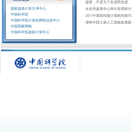
·
超算，不是为了先进而先进
的通知
(2018-10-16)
·
国家超级计算天津中心
·
水生所超算中心举行应用研讨
·
超算应用研讨会
(2018-09-06)
·
中国科学院
·
2017中国高性能计算机性能TO
·
培训通知
(2018-08-30)
·
中国科学院计算机网络信息中心
·
谭铁牛院士谈人工智能发展新
·
超算集群升级通知
(2018-08-30)
·
中国国家网格
·
中国科学院超级计算中心