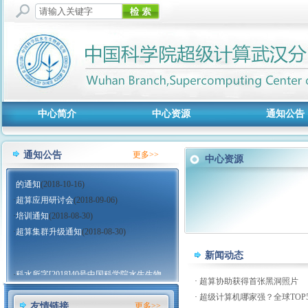
中心简介
中心资源
通知公告
科水所字[2018]40号中国科学院水生生物
·
研究所关于印发《中国科学院超级计算
通知公告
更多
>>
中心资源
武汉分中心运行维护和共享管理办法》
的通知
(2018-10-16)
·
超算应用研讨会
(2018-09-06)
·
培训通知
(2018-08-30)
·
超算集群升级通知
(2018-08-30)
新闻动态
科水所字[2018]40号中国科学院水生生物
·
·
超算协助获得首张黑洞照片
研究所关于印发《中国科学院超级计算
·
超级计算机哪家强？全球TOP
武汉分中心运行维护和共享管理办法》
友情链接
更多
>>