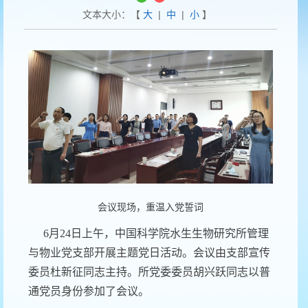
文本大小：【
大
|
中
|
小
】
会议现场，重温入党誓词
6
月
24
日
上午，中国科学院水生生物研究所管理
与物业党支部开展主题党日活动。会议由支部宣传
委员杜新征同志主持。
所党委委员胡兴跃同志以普
通党员身份参加了会议。