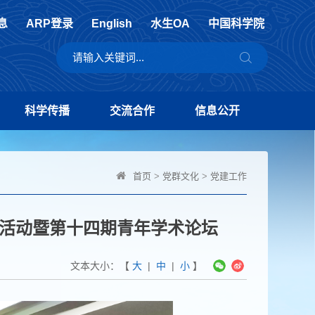
息
ARP登录
English
水生OA
中国科学院
科学传播
交流合作
信息公开
首页
>
党群文化
>
党建工作
活动暨第十四期青年学术论坛
文本大小：【
大
|
中
|
小
】