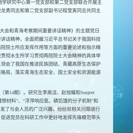
物学研究中心第一党支部和第二党支部联合开展主
记龙勇同志和第二党支部副书记程莹寅同志共同主
大会和青海考察期间重要讲话精神》的主题党日
要讲话精神，全面把握习近平总书记关于我国科技
两院院士所应发挥作用等方面的重要论述和指示精
织贯彻水生所学习贯彻两院院士大会精神的具体举
入领会了我国在推进民族团结、青藏高原生态保护
展格局，落实青海生态安全、国土安全和资源能源
（第
14
期）。研究生李高洁、赵旭耀和
Sunjeet
理想材料
”
、
“
浮萍响应氮、磷饥饿的分子机制
”
和
引发了与会人员的广泛兴趣，纷纷就相关问题进行
，促进党员在科研工作中更好地发挥先锋模范带头