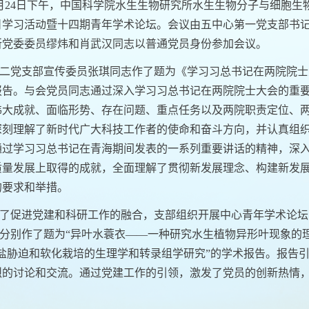
月
24
日下午，中国科学院水生生物研究所水生生物分子与细胞生
日学习活动暨十四期青年学术论坛。会议由五中心第一党支部书
所党委委员缪炜和肖武汉同志以普通党员身份参加会议。
二党支部宣传委员张琪同志作了题为《学习习总书记在两院院士
报告。与会党员同志通过深入学习习总书记在两院院士大会的重
伟大成就、面临形势、存在问题、重点任务以及两院职责定位、
深刻理解了新时代广大科技工作者的使命和奋斗方向，并认真组
通过学习习总书记在青海期间发表的一系列重要讲话的精神，深
质量发展上取得的成就，全面理解了贯彻新发展理念、构建新发
的要求和举措。
了促进党建和科研工作的融合，支部组织开展中心青年学术论坛
分别作了题为
“
异叶水蓑衣——一种研究水生植物异形叶现象的
芹盐胁迫和软化栽培的生理学和转录组学研究”的学术报告。报告
烈的讨论和交流。通过党建工作的引领，激发了党员的创新热情
。