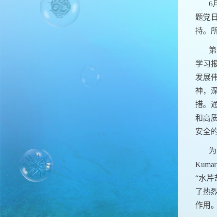
6
题党
持。
第
学习
发展
神，
措。
和高
安全
为
Kumar
“水
了热
作用