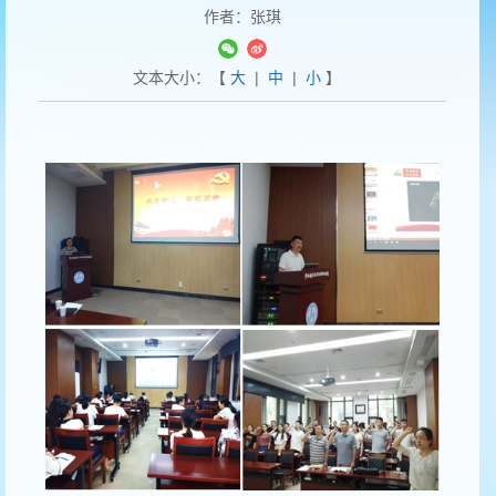
作者：张琪
文本大小：【
大
|
中
|
小
】