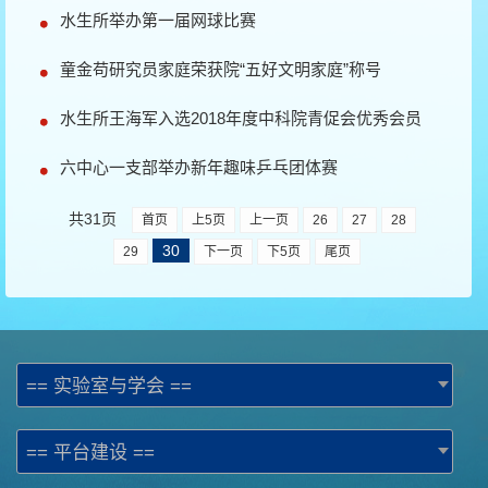
水生所举办第一届网球比赛
童金苟研究员家庭荣获院“五好文明家庭”称号
水生所王海军入选2018年度中科院青促会优秀会员
六中心一支部举办新年趣味乒乓团体赛
共31页
首页
上5页
上一页
26
27
28
30
29
下一页
下5页
尾页
== 实验室与学会 ==
== 平台建设 ==