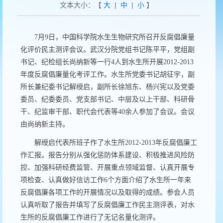
文本大小：【
大
|
中
|
小
】
7
月
9
日，中国科学院水生生物研究所召开反腐倡廉量
化评价民主测评会议。武汉分院党组书记陈平平，党组副
书记、纪检组长尚纳新等一行
4
人到水生所开展
2012-2013
年度反腐倡廉量化考评工作。水生所党委书记胡征宇，副
所长兼纪委书记解绶启，副所长徐旭东、杨兴宪以及党委
委员、纪委委员、党支部书记、中层及以上干部、科研骨
干、纪监审干部、职代会代表等40余
人参加了会议。会议
由尚纳新主持。
解绶启代表所班子作了水生所
2012-2013
年反腐倡廉工
作汇报。报告分别从强化惩防体系建设、积极推进风险防
控、加强科研经费监管、开展重点领域监督、认真开展专
项检查、认真做好信访工作
6
个方面介绍了水生所一年来
反腐倡廉各项工作的开展情况以及取得的成绩。参会人员
认真听取了报告并填写了反腐倡廉工作民主测评表，对水
生所的反腐倡廉工作进行了无记名量化测评。