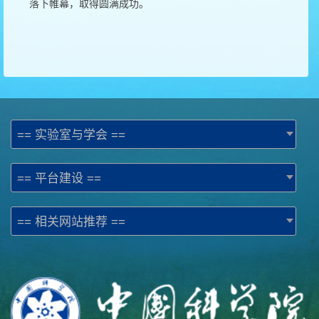
落下帷幕，取得圆满成功。
== 实验室与学会 ==
== 平台建设 ==
== 相关网站推荐 ==