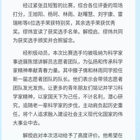
经过紧张且短暂的比赛，综合各位评委的现场
打分，王旭阳、杨珂、林雨、赵曙慧、刘宇康、雷
瑞彬等
6
位选手荣获特别奖，其余选手荣获优秀
奖。缪炜宣读了获奖选手名单。解绶启、缪炜共同
为获奖选手颁奖并合照留念。
经积极动员，本次比赛选手均被吸纳为科学家
事迹展陈馆讲解员志愿者团队，为弘扬和传承科学
家精神奉献青春力量。其中滕子倩和林雨同学担任
新一届志愿者团队的队长。他们表示会带领志愿者
团队发光发热，
让更多的青年朋友们铭记并学习科
学家精神，以家国天下为己任，不计名利，潜心研
究，追随老一辈科学家的步伐，主动肩负起历史重
任，将个人追求融入建设社会主义现代化国家的伟
大事业中去。
解绶启对本次活动给予了高度评价。他希望在