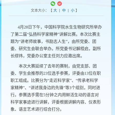
文本大小：【
大
|
中
|
小
】
4
月
28
日下午，中国科学院水生生物研究所举办
了第二届“弘扬科学家精神”讲解比赛。本次比赛主
题为
“讲老师故事，书励志人生”，
由所党委、团
委、研究生会联合举办。所党委书记解绶启，副所
长缪炜，党委办公室主任刘力应邀出席。
本次大赛延续了去年的赛制，由党支部、团
委、学生会推荐的
23
位选手参赛，评委由
13
位在职
职工组成。比赛分为“走近科学家”、“传承老科学
家精神”、“讲述我身边的先锋”等
3
个组别，同时进
行。参赛选手需在
5
分钟之内用鲜活生动的语言对
科学家事迹进行讲解，
评委根据讲解内容、仪表形
象、语言艺术进行综合打分。