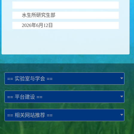
水生所研究生部
2026
年
6
月
12
日
== 实验室与学会 ==
== 平台建设 ==
== 相关网站推荐 ==