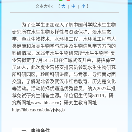
文本大小：【
大
|
中
|
小
】
为了让学生更加深入了解中国科学院水生生物
研究所在水生生物多样性与资源保护、淡水生态
学、渔业生物技术、水环境工程、水环境工程与人
类健康和藻类生物学与应用及生物信息学等方向的
科研情况，
2026
年水生生物研究所
“
水生生物学
”
夏
令营拟定于
7
月
14-17
日在江城武汉开幕，将招募营
员
60
人，此次夏令营将安排营员参观水生生物研究
所科研园区，聆听科研讲座，与专家、导师面对面
交流，了解湖北省及武汉市红色教育、历史楚文化
等活动。活动将择优遴选优秀营员，纳入
2027
年推
荐免试研究生储备生源。单位招生代码
80119
，研
究所网址
www.ihb.ac.cn
；研究生教育网址
http://ihb.cas.cn/edu/yjsjygk/
一、申请条件