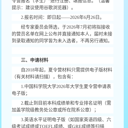
令营报名（学生）
”
进行注册、填报信息。（温馨
提示：建议使用谷歌浏览器）。
2.
报名时间：即日起
——2026
年
6
月
26
日。
经专家委员会筛选，于
2026
年
7
月初将拟接收
的营员名单在网上公布并直接通知本人，届时未接
到录取通知的同学皆为未入选者，不再另行通知。
三、申请材料
自
2018
年起，夏令营材料只需提供电子版材料
（有关材料请扫描），包含有：
1.
中国科学院大学
2026
年大学生夏令营申请表
电子版；
2.
截止到目前本科成绩单和专业排名证明（需
加盖学院级教务处公章或所在院系公章）；
3.
英语水平证明电子版（如国家英语四级、六
级考试成绩或
TOEFL
成绩、或
GRE
成绩等扫描