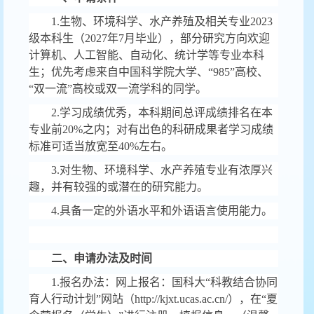
1.
生物、环境科学、水产养殖及相关专业
2023
级本科生（
2027
年
7
月毕业），部分研究方向欢迎
计算机、人工智能、自动化、统计学等专业本科
生；优先考虑来自中国科学院大学、
“985”
高校、
“
双一流
”
高校或双一流学科的同学。
2.
学习成绩优秀，本科期间总评成绩排名在本
专业前
20%
之内；对有出色的科研成果者学习成绩
标准可适当放宽至
40%
左右。
3.
对生物、环境科学、水产养殖专业有浓厚兴
趣，并有较强的或潜在的研究能力。
4.
具备一定的外语水平和外语语言使用能力。
二、申请办法及时间
1.
报名办法：网上报名：国科大
“
科教结合协同
育人行动计划
”
网站（
http://kjxt.ucas.ac.cn/
），在
“
夏