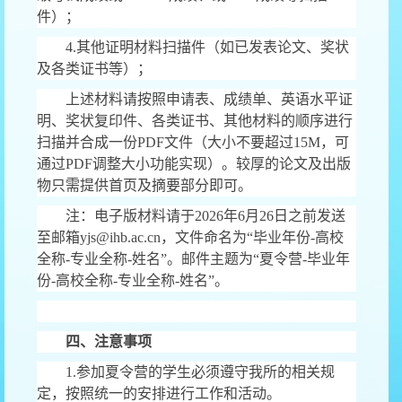
件）；
4.
其他证明材料扫描件（如已发表论文、奖状
及各类证书等）；
上述材料请按照申请表、成绩单、英语水平证
明、奖状复印件、各类证书、其他材料的顺序进行
扫描并合成一份
PDF
文件（大小不要超过
15M
，可
通过
PDF
调整大小功能实现）。较厚的论文及出版
物只需提供首页及摘要部分即可。
注：电子版材料请于
2026
年
6
月
26
日之前发送
至邮箱
yjs@ihb.ac.cn
，文件命名为
“
毕业年份
-
高校
全称
-
专业全称
-
姓名
”
。邮件主题为
“
夏令营
-
毕业年
份
-
高校全称
-
专业全称
-
姓名
”
。
四、注意事项
1.
参加夏令营的学生必须遵守我所的相关规
定，按照统一的安排进行工作和活动。