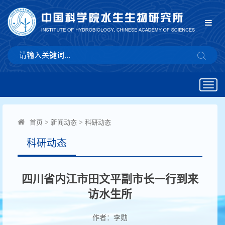
Togg
navig
首页
>
新闻动态
>
科研动态
科研动态
四川省内江市田文平副市长一行到来
访水生所
作者：李勋