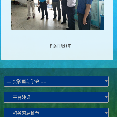
参观白鱀豚馆
== 实验室与学会 ==
== 平台建设 ==
== 相关网站推荐 ==