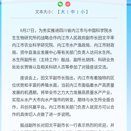
文本大小：【
大
|
中
|
小
】
8
月
27
日，为务实推进四川省内江市与中国科学院水
生生物研究所的战略合作内江市人民政府副市长田文平率
内江市农业科学研究院、内江市水产渔政局、内江市财政
局、资中县渔业发展中心等有关部门负责人访问水生所。
水生所副所长（主持工作）殷战、副所长胡炜、科研业务
处处长贺锋以及相关科研人员等参加了对接座谈交流。
座谈会上，田文平副市长指出，内江市有着独特的区
位优势和丰富的养殖水面，当前内江市面临着水产高质量
发展的机遇期，将举全市之力大力发展高质量水产产业，
实现从水产大市向水产强市的转变，期待与水生所全面合
作，共创共赢平台。内江市有关部门负责人就双方可以合
作的具体切入点做了进一步说明。
殷战副所长对田文平副市长一行表示热烈的欢迎，并