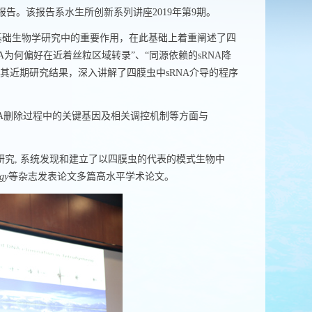
报告。该报告系水生所创新系列讲座
2019
年第
9
期。
基础生物学研究中的重要作用，在此基础上着重阐述了四
A
为何偏好在近着丝粒区域转录”、“同源依赖的
sRNA
降
其近期研究结果，深入讲解了四膜虫中
sRNA
介导的程序
A
删除过程中的关键基因及相关调控机制等方面与
研究
,
系统发现和建立了以四膜虫的代表的模式生物中
ogy
等杂志发表论文多篇高水平学术论文。