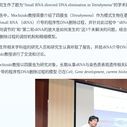
究生作了题为
“Small RNA-directed DNA elimination in
Tetrahymena
”
的学术
告中，
Mochizuki
教授简要介绍了四膜虫（
Tetrahymena
）作为模式生物在
Small RNA
（
sRNA
）介导的程序性
DNA
删除过程，并针对此过程中 “
sRN
何调节的”和“第二轮
sRNA
的放大是如何发生的”这
3
个未解决的问题，结合
删除过程的调控机制和精细模型。
生所相关学科组的研究人员和研究生认真听取了报告，并就
sRNA
介导
DN
uki
教授进行了交流和讨论。
chizuki
教授以四膜虫为研究对象，长期从事
sRNA
与染色质表观遗传相关
介导的程序性
DNA
删除过程的模型
.
已
在
Cell, Gene development, current biol