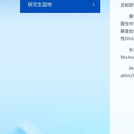
研究生园地
员和研
报
膜虫中
解是如
性
DNA
水
Mochiz
Mo
sRNA