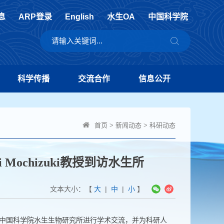
息
ARP登录
English
水生OA
中国科学院
科学传播
交流合作
信息公开
首页
>
新闻动态
>
科研动态
Mochizuki教授到访水生所
文本大小：【
大
|
中
|
小
】
中国科学院水生生物研究所进行学术交流，并为科研人