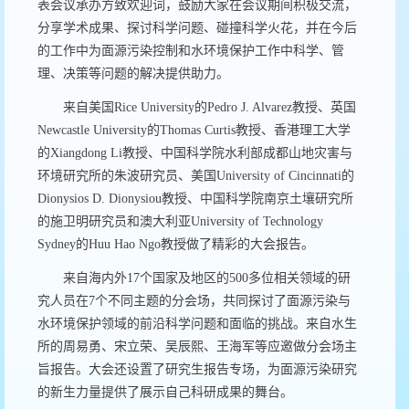
表会议承办方致欢迎词，鼓励大家在会议期间积极交流，
分享学术成果、探讨科学问题、碰撞科学火花，并在今后
的工作中为面源污染控制和水环境保护工作中科学、管
理、决策等问题的解决提供助力。
来自美国
Rice University
的
Pedro J. Alvarez
教授、英国
Newcastle University
的
Thomas Curtis
教授、香港理工大学
的
Xiangdong Li
教授、中国科学院水利部成都山地灾害与
环境研究所的朱波研究员、美国
University of Cincinnati
的
Dionysios D. Dionysiou
教授、中国科学院南京土壤研究所
的施卫明研究员和澳大利亚
University of Technology
Sydney
的
Huu Hao Ngo
教授做了精彩的大会报告。
来自海内外
17
个国家及地区的
500
多位相关领域的研
究人员在
7
个不同主题的分会场，共同探讨了面源污染与
水环境保护领域的前沿科学问题和面临的挑战。来自水生
所的周易勇、宋立荣、吴辰熙、王海军等应邀做分会场主
旨报告。大会还设置了研究生报告专场，为面源污染研究
的新生力量提供了展示自己科研成果的舞台。