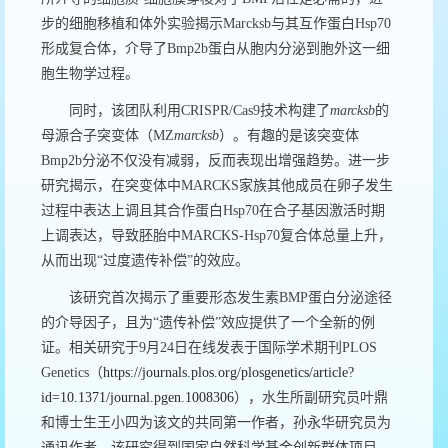
步的细胞移植和体外实验揭示
Marcksb
与其互作蛋白
Hsp70
形成复合体，介导了
Bmp2b
蛋白从胞内分泌到胞外这一细
胞生物学过程。
同时，该团队利用
CRISPR/Cas9
技术构建了
marcksb
的
母源合子突变体（
MZ
marcksb
）。有趣的是该突变体
Bmp2b
分泌不仅没有减弱，反而表现出增强趋势。进一步
研究揭示，在突变体中
MARCKS
家族其他成员在卵子发生
过程中表达上调且其合作蛋白
Hsp70
在合子基因激活时期
上调表达，导致胚胎中
MARCKS-Hsp70
复合体总量上升，
从而出现“过度遗传补偿”的效应。
该研究首次揭示了重要形态发生素
BMP
蛋白分泌途径
的介导因子，且为“遗传补偿”效应提供了一个全新的例
证。相关研究于
9
月
24
日在线发表于国际学术期刊
PLOS
Genetics
（
https://journals.plos.org/plosgenetics/article?
id=10.1371/journal.pgen.1008306
），水生所副研究员叶鼎
和博士生王小四为该文的共同第一作者，孙永华研究员为
通讯作者。该研究得到国家自然科学基金创新群体项目、