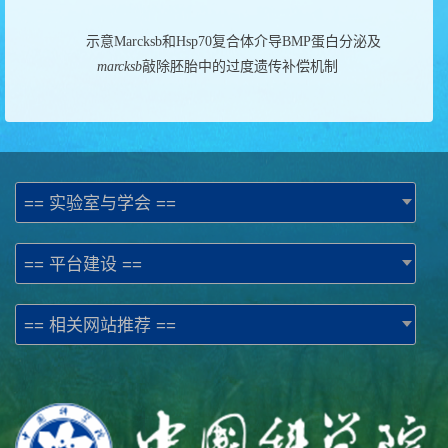
示意
Marcksb
和
Hsp70
复合体介导
BMP
蛋白分泌及
marcksb
敲除胚胎中的过度遗传补偿机制
== 实验室与学会 ==
== 平台建设 ==
== 相关网站推荐 ==