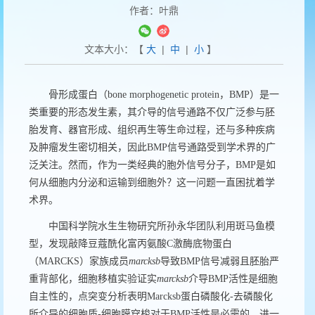
作者：叶鼎
文本大小：【
大
|
中
|
小
】
骨形成蛋白（
bone morphogenetic protein
，
BMP
）是一
类重要的形态发生素，其介导的信号通路不仅广泛参与胚
胎发育、器官形成、组织再生等生命过程，还与多种疾病
及肿瘤发生密切相关，因此
BMP
信号通路受到学术界的广
泛关注。然而，作为一类经典的胞外信号分子，
BMP
是如
何从细胞内分泌和运输到细胞外？这一问题一直困扰着学
术界。
中国科学院水生生物研究所孙永华团队利用斑马鱼模
型，发现敲降豆蔻酰化富丙氨酸
C
激酶底物蛋白
（
MARCKS
）家族成员
marcksb
导致
BMP
信号减弱且胚胎严
重背部化，细胞移植实验证实
marcksb
介导
BMP
活性是细胞
自主性的，点突变分析表明
Marcksb
蛋白磷酸化
-
去磷酸化
所介导的细胞质
-
细胞膜穿梭对于
BMP
活性是必需的，进一