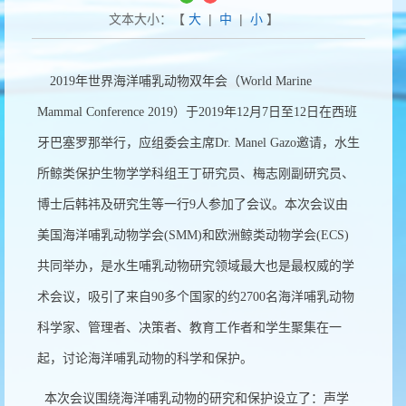
文本大小：【
大
|
中
|
小
】
2019
年世界海洋哺乳动物双年会（
World Marine
Mammal Conference 2019
）于
2019
年
12
月
7
日至
12
日在西班
牙巴塞罗那举行，应组委会主席
Dr. Manel Gazo
邀请，
水生
所鲸类保护生物学学科组王丁研究员、梅志刚副研究员、
博士后韩祎及研究生等一行
9
人参加了会议。本次会议由
美国海洋哺乳动物学会
(SMM)
和欧洲鲸类动物学会
(ECS)
共同举办，是水生哺乳动物研究领域最大也是最权威的学
术会议，吸引了来自
90
多个国家的约
2700
名海洋哺乳动物
科学家、管理者、决策者、教育工作者和学生聚集在一
起，讨论海洋哺乳动物的科学和保护。
本次会议围绕海洋哺乳动物的研究和保护设立了：声学