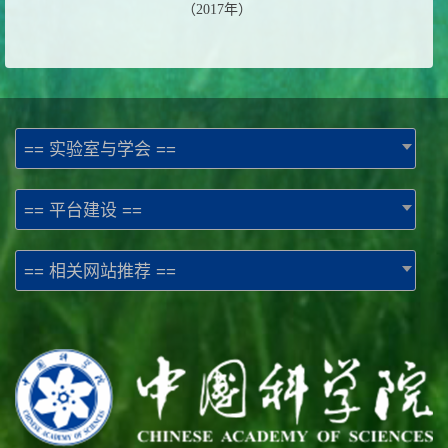
（
2017
年）
== 实验室与学会 ==
== 平台建设 ==
== 相关网站推荐 ==