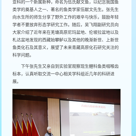
亚科的一个新属新种，命名为伍氏献文鱼，以纪念我国鱼
类学的奠基人之一、著名的鱼类学家伍献文先生。张先生
向水生所的师生分享了野外工作的艰辛与快乐，鼓励年轻
学者不要放弃形态学研究工作。随后，吴飞翔副研究员向
大家介绍了近年来在羌塘高原尼玛盆地、伦坡拉盆地以及
札达盆地发现的西藏始攀鲈以及其他的晚渐新世、上新世
鱼类化石及其意义，展望了未来青藏高原化石研究关注的
科学问题。
下午张先生又亲自到实验室观察现生鲤科鱼类咽喉齿
标本，认真听取交流一中心相关学科组近几年的科研进
展。