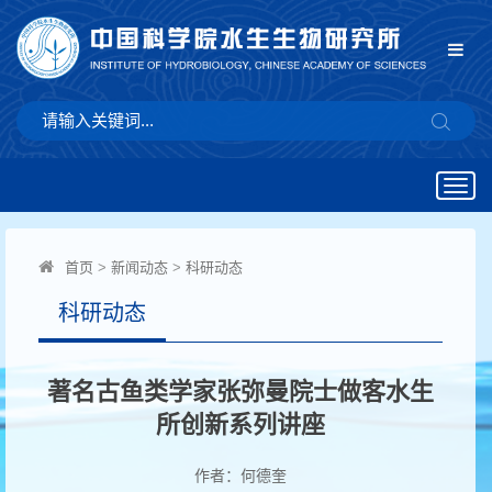
Togg
navig
首页
>
新闻动态
>
科研动态
科研动态
著名古鱼类学家张弥曼院士做客水生
所创新系列讲座
作者：何德奎