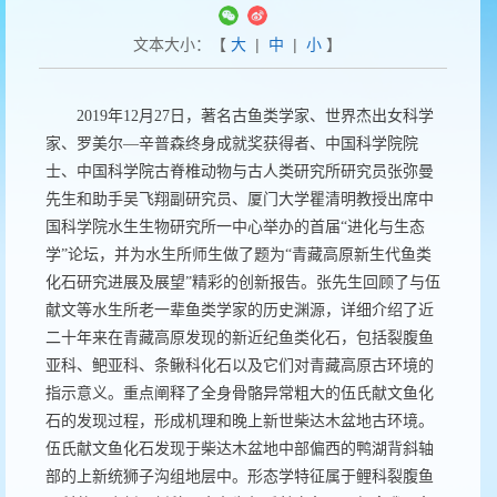
文本大小：【
大
|
中
|
小
】
2019
年
12
月
27
日，著名古鱼类学家、世界杰出女科学
家、罗美尔
—
辛普森终身成就奖获得者、中国科学院院
士、中国科学院古脊椎动物与古人类研究所研究员张弥曼
先生和助手吴飞翔副研究员、厦门大学瞿清明教授出席中
国科学院水生生物研究所一中心举办的首届“进化与生态
学”论坛，并为水生所师生做了题为“青藏高原新生代鱼类
化石研究进展及展望”精彩的创新报告。张先生回顾了与伍
献文等水生所老一辈鱼类学家的历史渊源，详细介绍了近
二十年来在青藏高原发现的新近纪鱼类化石，包括裂腹鱼
亚科、鲃亚科、条鳅科化石以及它们对青藏高原古环境的
指示意义。重点阐释了全身骨骼异常粗大的伍氏献文鱼化
石的发现过程，形成机理和晚上新世柴达木盆地古环境。
伍氏献文鱼化石发现于柴达木盆地中部偏西的鸭湖背斜轴
部的上新统狮子沟组地层中。形态学特征属于鲤科裂腹鱼