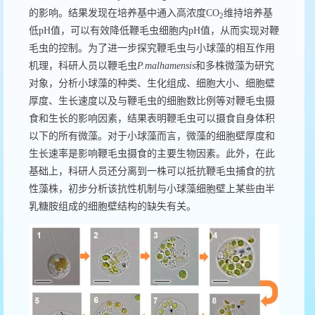
的影响。结果发现在培养基中通入高浓度
CO
维持培养基
2
低
pH
值，可以有效降低鞭毛虫细胞内
pH
值，从而实现对鞭
毛虫的控制。为了进一步探究鞭毛虫与小球藻的相互作用
机理，科研人员以鞭毛虫
P.malhamensis
和多株微
藻为研究
对象，分析小球藻的种类、生化组成、细胞大小、细胞壁
厚度、生长速度以及与鞭毛虫的细胞数比例等对鞭毛虫摄
食和生长的影响因素，结果表明鞭毛虫可以摄食自身体积
以下的所有微藻。对于小球藻而言，微藻的细胞壁厚度和
生长速率是影响鞭毛虫摄食的主要生物因素。此外，在此
基础上，科研人员还分离到一株可以抵抗鞭毛虫捕食的抗
性藻株，初步分析该抗性机制与小球藻细胞壁上某些由半
乳糖胺组成的细胞壁结构的缺失有关。