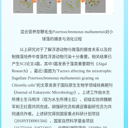
混合营养型鞭毛虫
Poterioochromonas malhamensis
对小
球藻的捕食与消化过程
以上研究对于了解浮游动物与微藻的摄食关系以及控
制微藻培养中食藻性浮游动物污染十分重要。相关结果已
产生
SCI
论文
4
篇，其中
3
篇发表于藻类重要期刊《
Algal
Research
》，最近
1
篇题为
“
Factors affecting
the mixotrophic
flagellate
Poterioochromonas malhamensis
grazing on
Chlorella
cells
”
的文章发表于国际原生生物学领域经典期刊
《
Journal of Eukaryotic Microbiology
》。上述工作由水生
所博士生马明洋（现为水生所博士后）、初级实验师魏朝
军和王红霞共同完成，胡强研究员和龚迎春副研究员为共
同通讯作者。上述研究得到国家重点科研计划项目
（
2018YFD0901504
），国家自然科学基金项目