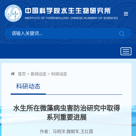
Togg
navig
首页
>
新闻动态
>
科研动态
科研动态
水生所在微藻病虫害防治研究中取得
系列重要进展
作者：马明洋,魏朝军,王红霞