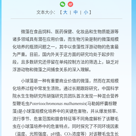
文本大小：【
大
|
中
|
小
】
微藻在食品饲料、医药保健、化妆品和生物质能源等
诸多领域具有潜在应用价值，而生物污染是制约微藻规模
化培养的瓶颈问题之一，其中以食藻性浮游动物的危害最
为严重。目前，国内外关于这方面的研究均处于起步阶
段，且多数研究还停留在单纯控制方法的筛选上，缺乏对
浮游动物和微藻之间捕食关系的深入理解。
小球藻是一种有重要商业价值的微藻，然而在其规模
化培养过程中常发生溃败。通过长期跟踪研究，中国科学
院水生生物研究所胡强研究员团队首次发现一种混合营养
型鞭毛虫
Poterioochromonas malhamensis
(
马勒姆杯囊棕鞭
藻
)
是小球藻规模化培养中的关键危害物，并从爆发频率、
流行季节、危害范围和摄食特征等不同角度解析了该鞭毛
虫在小球藻培养中的危害特点，同时探究了不同环境因素
（温度、光照强度、
pH
值、
CO
浓度等）对该鞭毛虫生长
2