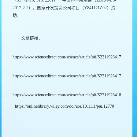
（
31772419, 31872201
），中国科学院项目（
ZDRW-ZS-
2017-2-2
），国家开发投资公司项目（
Y841171Z02
）资
助。
文章链接：
https://www.sciencedirect.com/science/article/pii/S2211926417301479
https://www.sciencedirect.com/science/article/pii/S2211926417307531
https://www.sciencedirect.com/science/article/pii/S2211926418310579
https://onlinelibrary.wiley.com/doi/abs/10.1111/jeu.12770