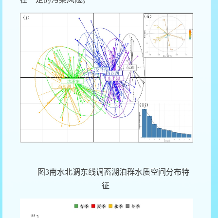
图
3
南水北调东线调蓄湖泊群水质空间分布特
征