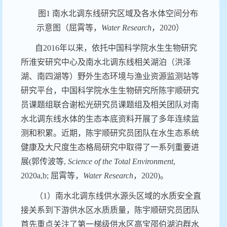
图
1
南水北调东线研究区域及各水体空间分布
示意图（屈霄等，
Water Research
，
2020
）
自
2016
年以来，依托中国科学院水生生物研究
所淮安研究中心及南水北调东线相关湖泊（洪泽
湖、南四湖等）野外生态环境与渔业资源监测站等
研究平台，中国科学院水生生物研究所陈宇顺研究
员课题组联合谢松光研究员课题组及相关团队对南
水北调东线水体的生态本底资料开展了多年连续监
测和积累。近期，陈宇顺研究员团队在水生态系统
健康及大尺度生态格局研究中取得了一系列重要进
展
(
郭传波等
,
Science of the Total Environment
,
2020a,b;
屈霄等，
Water Research
，
2020)
。
（
1
）南水北调东线供水源头区域的水质安全直
接关系到下游供水区水质质量，陈宇顺研究员团队
首先重点关注了第一梯级供水区高宝邵伯湖泊群水