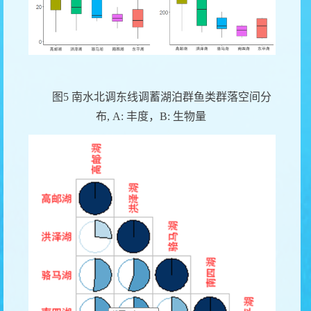
图
5
南水北调东线调蓄湖泊群鱼类群落空间分
布
, A:
丰度，
B:
生物量