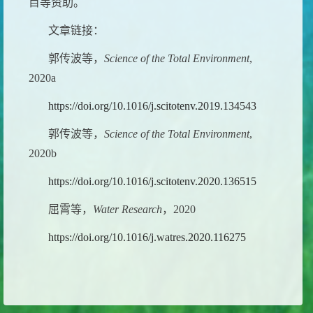
目等资助。
文章链接：
郭传波等，
Science of the Total Environment
,
2020a
https://doi.org/10.1016/j.scitotenv.2019.134543
郭传波等，
Science of the Total Environment
,
2020b
https://doi.org/10.1016/j.scitotenv.2020.136515
屈霄等，
Water Research
，
2020
https://doi.org/10.1016/j.watres.2020.116275