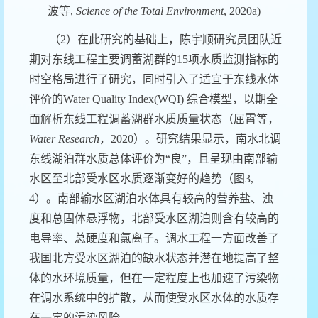
波等
,
Science of the Total Environment
, 2020a)
（
2
）在此研究的基础上，陈宇顺研究员团队近
期对东线工程主要调蓄湖群的
15
项水质监测指标的
时空格局进行了研究，同时引入了适宜于东线水体
评价的
Water Quality Index(WQI)
综合模型，以期全
面解析东线工程调蓄湖群水质质量状态（屈霄等，
Water Research
，
2020
）。研究结果显示，南水北调
东线湖泊群水质总体评价
为“良”，
且呈现由南部输
水区至北部受水区水质逐渐变好的趋势（图
3,
4
）。南部输水区湖泊水体具有较高的营养盐、浊
度和总固体悬浮物，北部受水区湖泊则含有较高的
电导率、总硬度和氯离子。调水工程一方面改善了
我国北方受水区湖泊的缺水状态并潜在地提高了整
体的水环境质量，但在一定程度上也加速了污染物
在调水系统中的扩散，从而使受水区水体的水质存
在一定的污染风险。