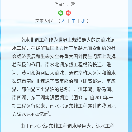
作者：屈霄
文本大小：【
大
|
中
|
小
】
南水北调工程作为世界上规模最大的跨流域调
水工程，在缓解我国北方因干
旱缺水而受制约的社
会经济发展和生态安全等重大国计民生问题上发挥
着积极的作用。南水北调东线工程横跨长江、淮
河、黄河和海河四大流域，通过京杭大运河和输水
渠道自南向北连通了高宝邵伯湖（即高邮湖、宝应
湖、邵伯湖三个湖泊的总称）、洪泽湖、骆马湖、
南四湖、东平湖等调蓄湖泊（图
1
）。自
2013
年一
期工程运行以来，南水北调东线工程累计向我国北
3
方调水达
46.0
亿
m
。
由于南水北调东线工程调水量巨大，调水工程