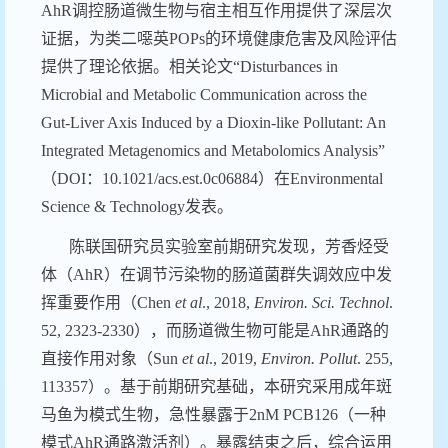
AhR
调控肠道微生物与宿主相互作用提供了深层次
证据，为类二噁英
POPs
的环境健康危害及风险评估
提供了理论依据。相关论文
“Disturbances in
Microbial and Metabolic Communication across the
Gut-Liver Axis Induced by a Dioxin-like Pollutant: An
Integrated Metagenomics and Metabolomics Analysis”
（
DOI
：
10.1021/acs.est.0c06884
）在
Environmental
Science & Technology
发表。
陈联国研究员实验室前期研究发现，芳香烃受
体（
AhR
）在调节污染物的肠道菌群失调效应中发
挥重要作用（
Chen
et al
., 2018,
Environ. Sci. Technol
.
52, 2323-2330
），而肠道微生物可能是
AhR
通路的
直接作用对象（
Sun
et al
., 2019,
Environ. Pollut
. 255,
113357
）。基于前期研究基础，本研究
采用成年斑
马鱼为模式生物，急性暴露于
2nM PCB126
（一种
模式
AhR
通路激活剂）。暴露结束之后，综合运用