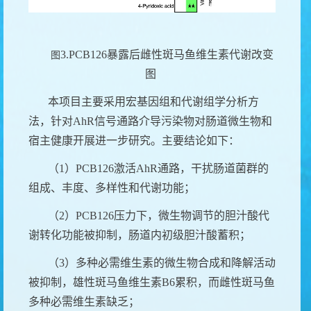
3.PCB126
暴露后雌性斑马鱼维生素代谢改变
图
图
本项目主要采用宏基因组和代谢组学分析方
法，针对
AhR
信号通路介导污染物对肠道微生物和
宿主健康开展进一步研究。主要结论如下：
（
1
）
PCB126
激活
AhR
通路，干扰肠道菌群的
组成、丰度、多样性和代谢功能；
（
2
）
PCB126
压力下，微生物调节的胆汁酸代
谢转化功能被抑制，肠道内初级胆汁酸蓄积；
（
3
）多种必需维生素的微生物合成和降解活动
被抑制，雄性斑马鱼维生素
B6
累积，而雌性斑马鱼
多种必需维生素缺乏；