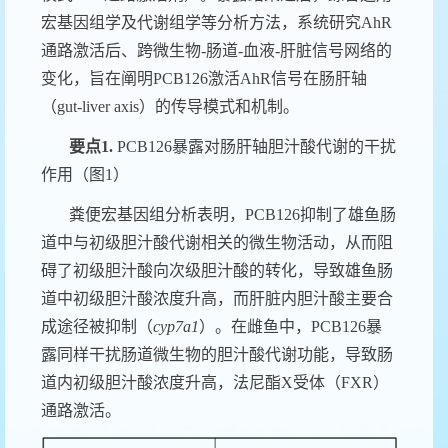
宏基因组学及代谢组学等分析方法，系统研究
AhR
通路激活后、跨微生物
-
肠道
-
血液
-
肝脏信号网络的
变化，旨在阐明
PCB126
激活
AhR
信号在肠肝轴
（
gut-liver axis
）的传导模式和机制。
要点
1.
PCB126
暴露对肠肝轴胆汁酸代谢的干扰
作用（图
1
）
粪便宏基因组分析表明，
PCB126
抑制了雄鱼肠
道中与初级胆汁酸代谢相关的微生物活动，从而阻
碍了初级胆汁酸向次级胆汁酸的转化，导致雄鱼肠
道中初级胆汁酸浓度升高，而肝脏内胆汁酸主要合
成途径被抑制（
cyp7a1
）。在雌鱼中，
PCB126
暴
露同样干扰肠道微生物的胆汁酸代谢功能，导致肠
道内初级胆汁酸浓度升高，法尼酯
X
受体（
FXR
）
通路激活。