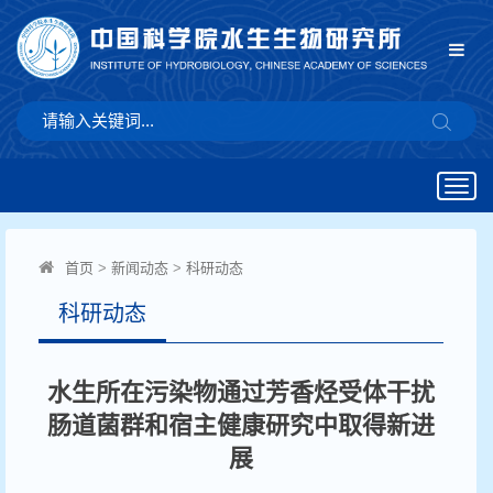
Togg
navig
首页
>
新闻动态
>
科研动态
科研动态
水生所在污染物通过芳香烃受体干扰
肠道菌群和宿主健康研究中取得新进
展