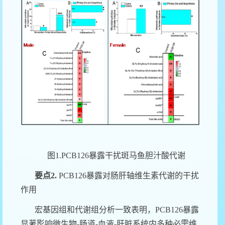
图
1.PCB126
暴露干扰斑马鱼胆汁酸代谢
要点
2.
PCB126
暴露对肠肝轴维生素代谢的干扰
作用
宏基因组和代谢组分析一致表明，
PCB126
暴露
显著影响微生物
-
肠道
-
血液
-
肝脏系统内多种必需维