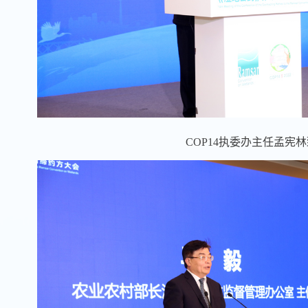
COP14
执委办主任孟宪林