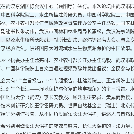
坛在武汉东湖国际会议中心（襄阳厅）举行。本次论坛由武汉市
。
中国科学院院士、水生所桂建芳研究员，中国科学院院士、中
宪林，农业农村部长江流域渔政监督管理办公室主任马毅，国家
府副秘书长朱功伟，武汉市园林和林业局局长蔡松，武汉海事法
玉，以及水生所所长殷战、副所长胡炜、缪炜等出席大会。与会
分享经验做法，讲述国际大河流域水生生物资源保护的中国故事
OP14
执委办主任孟宪林、农业农村部长江办主任马毅、武汉市政
者、中国科学院院士曹文宣通过视频致辞并发出倡议：全民参与
大会共有
2
个主旨报告，
9
个专题报告。桂建芳院士、王焰新院士
长江到生命长江——湿地保护与修复的地学视角》的主旨报告。
中国地质大学（武汉）李长安教授、顾延生研究员、黄咸雨教授
与技术创新研究院王学雷研究员、世界自然基金会（瑞士）北京
教授等分别作报告，从不同角度解读长江大保护，讲述人与自然
大会分别围绕长江大保护的成效与愿景、长江大保护的司法力量