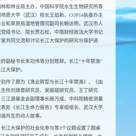
园林和林业局主办，中国科学院水生生物研究所等
国地质大学（武汉）校长王焰新，
COP14执委办主
林业和草原局湿地管理司副司长鲍达明，武汉市人
院党组书记、院长贾石松，中南财经政法大学书记
专家共同交流和讨论长江大保护的研究与保护进
。
府副秘书长朱功伟等分别致辞。长江“十年禁渔”
长江大保护。
分别作了题为《渔业转型与长江十年禁渔》、《由
水生所刘焕章研究员、吴振斌研究员、王丁研究
，三江源基金会副理事长赫万成、中科院精密测量
代表处《长江生命力报告》专家组组长、武汉大学
和谐共生的动人故事。
、长江大保护的社会化参与等
3
个议题设置了圆桌