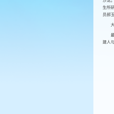
沙龙
生所
员郝
建人