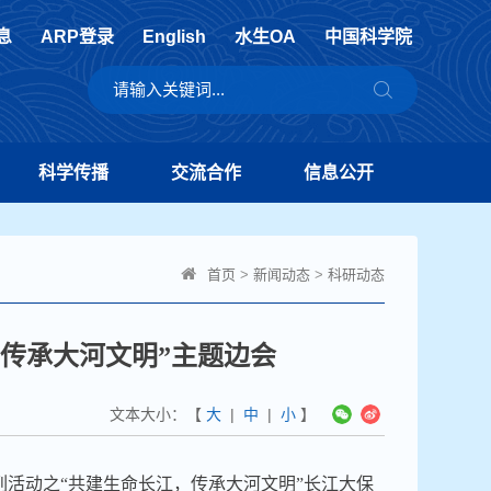
息
ARP登录
English
水生OA
中国科学院
科学传播
交流合作
信息公开
首页
>
新闻动态
>
科研动态
，传承大河文明”主题边会
文本大小：【
大
|
中
|
小
】
列活动之
“共建生命长江，传承大河文明”长江大保