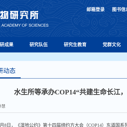
邮箱登录
图书信
研成果
研究队伍
研究生教育
党群文化
研动态
水生所等承办COP14“共建生命长江
孙慧
月
8
日，
《湿地公约》第十四届缔约方大会（
COP14
）东道国系