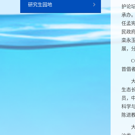
研究生园地
护论
承办
任孟
民政
栾永
展，
C
首倡
生态
员，
科学
陈进