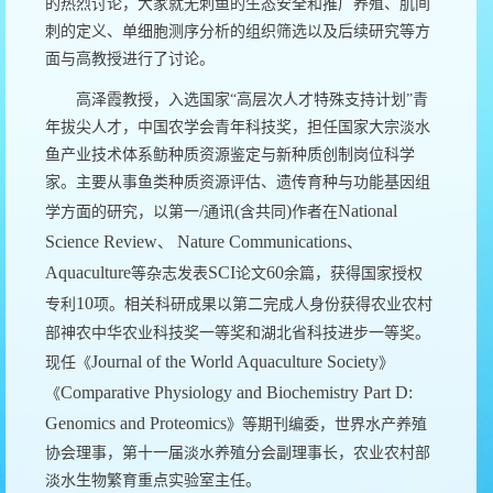
的热烈讨论，大家就无刺鱼的生态安全和推广养殖、肌间
刺的定义、单细胞测序分析的组织筛选以及后续研究等方
面与高教授进行了讨论。
高泽霞教授，入选国家“高层次人才特殊支持计划”青
年拔尖人才，中国农学会青年科技奖，担任国家大宗淡水
鱼产业技术体系鲂种质资源鉴定与新种质创制岗位科学
家。主要从事鱼类种质资源评估、遗传育种与功能基因组
/
(
)
National
学方面的研究，以第一
通讯
含共同
作者在
Science Review
Nature Communications
、
、
Aquaculture
SCI
60
等杂志发表
论文
余篇，获得国家授权
10
专利
项。相关科研成果以第二完成人身份获得农业农村
部神农中华农业科技奖一等奖和湖北省科技进步一等奖。
Journal of the World Aquaculture Society
现任《
》
Comparative Physiology and Biochemistry Part D:
《
Genomics and Proteomics
》等期刊编委，世界水产养殖
协会理事，第十一届淡水养殖分会副理事长，农业农村部
淡水生物繁育重点实验室主任。