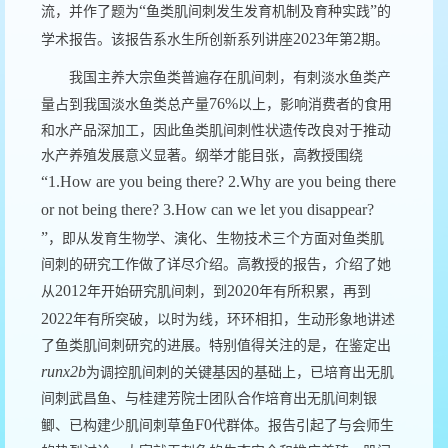
“
”
流，并作了题为
鱼类肌间刺发生发育机制及育种实践
的
2023
2
学术报告。该报告系水生所创新系列讲座
年第
期。
我国主养大宗鱼类普遍存在肌间刺，有刺淡水鱼类产
76%
量占到我国淡水鱼类总产量
以上，影响消费者的食用
和水产品深加工，因此鱼类肌间刺性状遗传改良对于推动
水产养殖发展意义显著。纲举才能目张，高教授围绕
“1.How are you being there? 2.Why are you being there
or not being there? 3.How can we let you disappear?
”
，即从发育生物学、演化、生物技术三个方面对鱼类肌
间刺的研究工作做了详尽介绍。高教授的报告，介绍了她
2012
2020
从
年开始研究肌间刺，到
年有所积累，再到
2022
年有所突破，以时为线，环环相扣，生动形象地讲述
了鱼类肌间刺研究的进展。特别值得关注的是，在鉴定出
runx2b
为调控肌间刺的关键基因的基础上，已培育出无肌
间刺武昌鱼、与桂建芳院士团队合作培育出无肌间刺银
F0
鲫、已构建少肌间刺草鱼
代群体。报告引起了与会师生