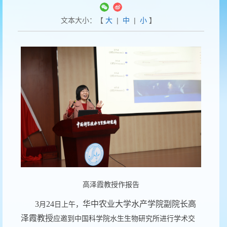
文本大小：【
大
|
中
|
小
】
高泽霞教授作报告
3
24
华中农业大学水产学院副院长高
月
日上午，
泽霞教授
应邀到中国科学院水生生物研究所进行学术交