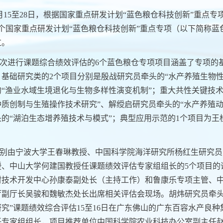
月
15
至
28
日，根据国家重点研发计划“蓝色粮仓科技创新”重点专
个国家重点研发计划“蓝色粮仓科技创新”重点专项（以下简称
过。
次进行课题综合绩效评估的
6
个蓝色粮仓专项项目涵盖了专项的
。基础研究类的
2
个项目分别是殷战研究员牵头的“水产养殖生物
的“渔业水域生境退化与生物多样性演变机制”；重大共性关键技
种质创制与生殖操作技术研究”、解绶启研究员牵头的“水产养殖
头的“湖泊生态增养殖技术与模式”；典型应用示范的
1
个项目为王
。
别由宁波大学王春琳教授、中国科学院海洋研究所杨红生研究员
授、中山大学何建国教授任课题绩效评估专家组组长的
5
个项目的
村技术开发中心孙康泰副处长（主持工作）和鲁康乐专项主管、
厅副厅长吴骏和魏敏杰处长出席相关评估会现场。胡炜研究员牵头
研究”课题绩效综合评估
15
至
16
日在广东佛山的广东百容水产良种
任专家组组长，项目推荐单位中国科学院农业科技办公室副主任