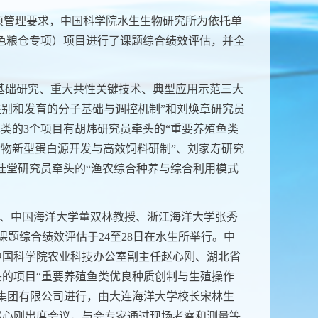
项管理要求，中国科学院水生生物研究所为依托单
蓝色粮仓专项）项目进行了课题综合绩效评估，并全
基础研究、重大共性关键技术、典型应用示范三大
性别和发育的分子基础与调控机制”和刘焕章研究员
术类的
3
个项目有胡炜研究员牵头的“重要养殖鱼类
动物新型蛋白源开发与高效饲料研制”、刘家寿研究
桂堂研究员牵头的“渔农综合种养与综合利用模式
、中国海洋大学董双林教授、浙江海洋大学张秀
课题综合绩效评估于
24
至
28
日在水生所举行。中
中国科学院农业科技办公室副主任赵心刚、湖北省
的项目“重要养殖鱼类优良种质创制与生殖操作
集团有限公司进行，由大连海洋大学校长宋林生
赵心刚出席会议，与会专家通过现场考察和测量等