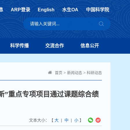
息
ARP登录
English
水生OA
中国科学院
科学传播
交流合作
信息公开
首页
>
新闻动态
>
科研动态
新”重点专项项目通过课题综合绩
文本大小：【
大
|
中
|
小
】