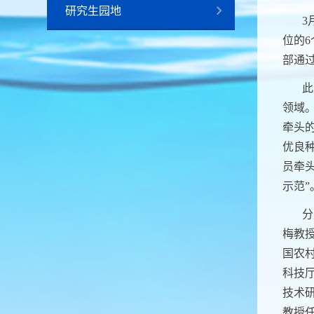
研究生园地
3
位的
6
部通
此
领域
牵头
优良
员牵
示范”
分
梅教
国农
科技
技术
教授