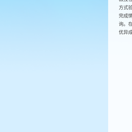
方式
完成
询。
优异