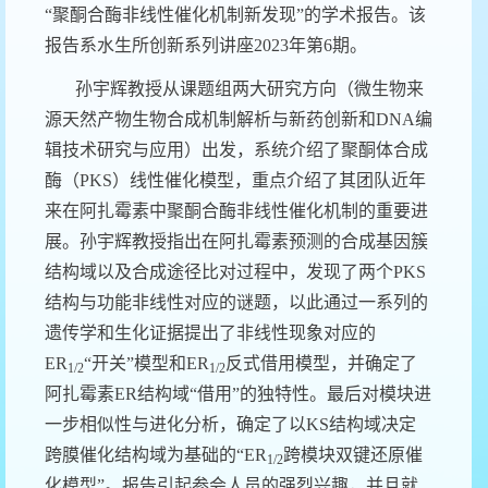
“
聚酮合酶非线性催化机制新发现
”
的学术报告。该
报告系水生所创新系列讲座
2023
年第
6
期
。
孙宇辉教授从课题组两大研究方向（微生物来
源天然产物生物合成机制解析与新药创新和
DNA
编
辑技术研究与应用）出发，系统介绍了聚酮体合成
酶（
PKS
）线性催化模型，重点介绍了其团队近年
来在阿扎霉素中聚酮合酶非线性催化机制的重要进
展。孙宇辉教授指出在阿扎霉素预测的合成基因簇
结构域以及合成途径比对过程中，发现了两个
PKS
结构与功能非线性对应的谜题，以此通过一系列的
遗传学和生化证据提出了非线性现象对应的
ER
“开关”模型和
ER
反式借用模型，并确定了
1/2
1/2
阿扎霉素
ER
结构域“借用”的独特性。最后对模块进
一步相似性与进化分析，确定了以
KS
结构域决定
跨膜催化结构域为基础的“
ER
跨模块双键还原催
1/2
化模型”。报告引起参会人员的强烈兴趣，并且就