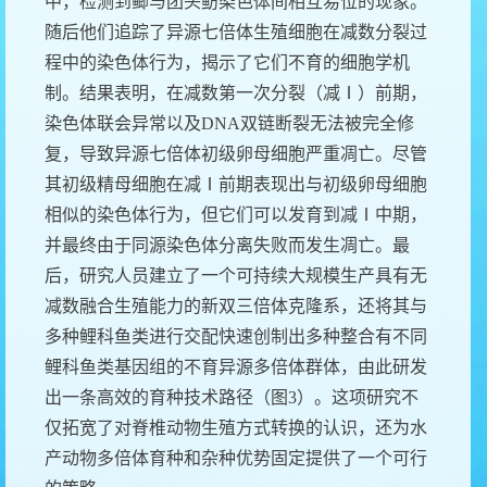
中，检测到鲫与团头鲂染色体间相互易位的现象。
随后他们追踪了异源七倍体生殖细胞在减数分裂过
程中的染色体行为，揭示了它们不育的细胞学机
制。结果表明，在减数第一次分裂（减Ⅰ）前期，
染色体联会异常以及
DNA
双链断裂无法被完全修
复，导致异源七倍体初级卵母细胞严重凋亡。尽管
其初级精母细胞在减
Ⅰ
前期表现出与初级卵母细胞
相似的染色体行为，但它们可以发育到减
Ⅰ
中期，
并最终由于同源染色体分离失败而发生凋亡。最
后，研究人员建立了一个可持续大规模生产具有无
减数融合生殖能力的新双三倍体克隆系，还将其与
多种鲤科鱼类进行交配快速创制出多种整合有不同
鲤科鱼类基因组的不育异源多倍体群体，由此研发
出一条高效的育种技术路径（图
3
）。这项研究不
仅拓宽了对脊椎动物生殖方式转换的认识，还为水
产动物多倍体育种和杂种优势固定提供
了一个可行