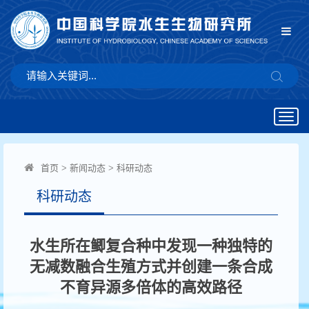
Togg
navig
首页
>
新闻动态
>
科研动态
科研动态
水生所在鲫复合种中发现一种独特的
无减数融合生殖方式并创建一条合成
不育异源多倍体的高效路径