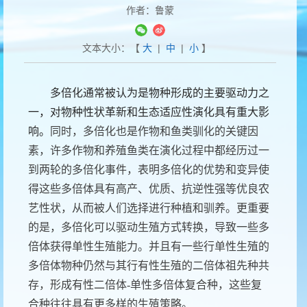
作者：鲁蒙
文本大小：【
大
|
中
|
小
】
多倍化通常被认为是物种形成的主要驱动力之
一，对物种性状革新和生态适应性演化具有重大影
响。
同时，多倍化也是作物和鱼类驯化的关键因
素，许多作物和养殖鱼类在演化过程中都经历过一
到两轮的多倍化事件，表明多倍化的优势和变异使
得这些多倍体具有高产、优质、抗逆性强等优良农
艺性状，从而被人们选择进行种植和驯养。更重要
的是，多倍化可以驱动生殖方式转换，导致一些多
倍体获得单性生殖能力。并且有一些行单性生殖的
多倍体物种仍然与其行有性生殖的二倍体祖先种共
存，形成有性二倍体
-
单性多倍体复合种，这些复
合种往往具有更多样的生殖策略。