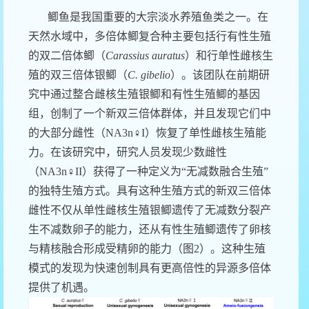
鲫鱼是我国重要的大宗淡水养殖鱼类之一。在
天然水域中，多倍体鲫复合种主要包括行有性生殖
的双二倍体鲫（
Carassius auratus
）和行单性雌核生
殖的双三倍体银鲫（
C. gibelio
）。该团队在前期研
究中通过整合雌核生殖银鲫和有性生殖鲫的基因
组，创制了一个新双三倍体群体，并且发现它们中
的大部分雌性（
NA3n♀I
）恢复了单性雌核生殖能
力。在该研究中，研究人员发现少数雌性
（
NA3n♀II
）获得了一种定义为“无减数融合生殖”
的独特生殖方式。具有这种生殖方式的新双三倍体
雌性不仅从单性雌核生殖银鲫遗传了无减数分裂产
生不减数卵子的能力，还从有性生殖鲫遗传了卵核
与精核融合形成受精卵的能力（图
2
）。这种生殖
模式的发现为快速创制具有更高倍性的异源多倍体
提供了机遇。