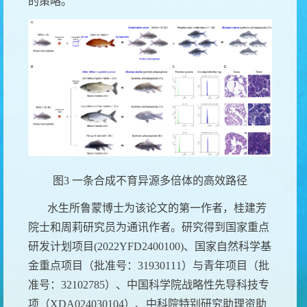
的策略。
图
3
一条合成不育异源多倍体的高效路径
水生所鲁蒙博士为该论文的第一作者，桂建芳
院士和周莉研究员为通讯作者。研究得到国家重点
研发计划项目
(2022YFD2400100)
、国家自然科学基
金重点项目（批准号：
31930111
）与青年项目（批
准号：
32102785
）、中国科学院战略性先导科技专
项（
XDA024030104
）、中科院特别研究助理资助