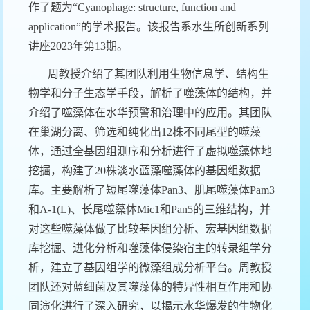
作了题为“
Cyanophage: structure, function and
application
”的学术报告。该报告系水生所创新系列
讲座
2023
年第
13
期。
周教授介绍了其团队利用生物信息学、结构生
物学和分子生态学手段，解析了噬藻体的结构，并
介绍了噬藻体在水华预警和治理中的应用。其团队
在巢湖分离、筛选和纯化出
12
株不同尾型的噬藻
体，通过全基因组测序和分析进行了虚拟噬藻体地
挖掘，构建了
20
株淡水蓝藻噬藻体的基因组数据
库。主要解析了短尾噬藻体
Pan3
、肌尾噬藻体
Pam3
和
A-1(L)
、长尾噬藻体
Mic1
和
Pan5
的三维结构，并
对这些噬藻体做了比较基因组分析、宏基因组数据
库挖掘、进化分析和噬藻体侵染宿主的转录组学分
析，建立了基因组学的微藻组成分析平台。周教授
团队还对蓝细菌及其噬藻体的特异性相互作用和协
同演化进行了深入研究，以揭示水华爆发的生物化