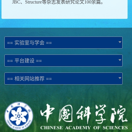
JBC
、
Structure
等杂志发表研究论文
100
余篇。
== 实验室与学会 ==
== 平台建设 ==
== 相关网站推荐 ==