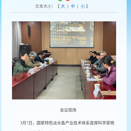
文本大小：【
大
|
中
|
小
】
会议现场
3
月7日，国家特色淡水鱼产业技术体系首席科学家杨