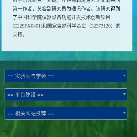
组学研究组合作完成。左艳霞和周芳为论文的共同
第一作者，黄容副研究员为通讯作者。该研究
得到
了
中国科学院仪器设备功能开发技术创新项目
(E229FX0401)
和国家自然科学基金
（
32373120
）
的
支持。
== 实验室与学会 ==
== 平台建设 ==
== 相关网站推荐 ==