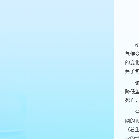
气候变
的变
建了包
降低
死亡
网的
（着
导的“