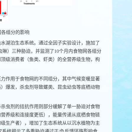
网各组分的影响
带浅水湖泊生态系统。通过全因子实验设计，施加了
吡虫啉）三种胁迫，并监测了10个月内食物网各组分
到顶级消费者（鱼类、虾类）的全营养级生物，构
压力作用于食物网的不同组分，其中气候变暖显著
藻）爆发，杀虫剂导致螺类、昆虫幼虫等底栖动物
与杀虫剂的拮抗作用则部分缓解了单一胁迫对食物
均营养级和连接度更低），能量传递从底栖食物链
初级生产者），增加了生态系统从以沉水植物为主
研究系统揭示了多重胁迫通过正/负反馈环路影响食