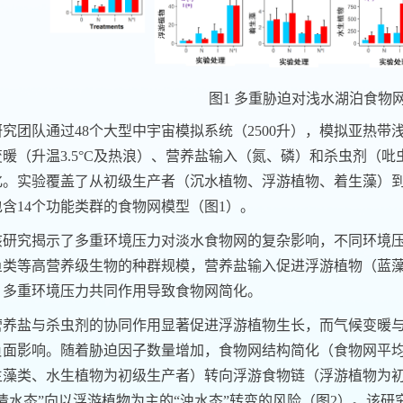
图1 多重胁迫对浅水湖泊食物
研究团队通过48个大型中宇宙模拟系统（2500升），模拟亚热
暖（升温3.5°C及热浪）、营养盐输入（氮、磷）和杀虫剂（
化。实验覆盖了从初级生产者（沉水植物、浮游植物、着生藻）
含14个功能类群的食物网模型（图1）。
该研究揭示了多重环境压力对淡水食物网的复杂影响，不同环境
鱼类等高营养级生物的种群规模，营养盐输入促进浮游植物（蓝
，多重环境压力共同作用导致食物网简化。
营养盐与杀虫剂的协同作用显著促进浮游植物生长，而气候变暖
负面影响。随着胁迫因子数量增加，食物网结构简化（食物网平
生藻类、水生植物为初级生产者）转向浮游食物链（浮游植物为
清水态”向以浮游植物为主的“浊水态”转变的风险（图2）。该