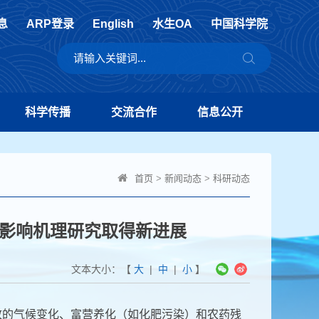
息
ARP登录
English
水生OA
中国科学院
科学传播
交流合作
信息公开
首页
>
新闻动态
>
科研动态
影响机理研究取得新进展
文本大小：【
大
|
中
|
小
】
致的气候变化、富营养化（如化肥污染）和农药残