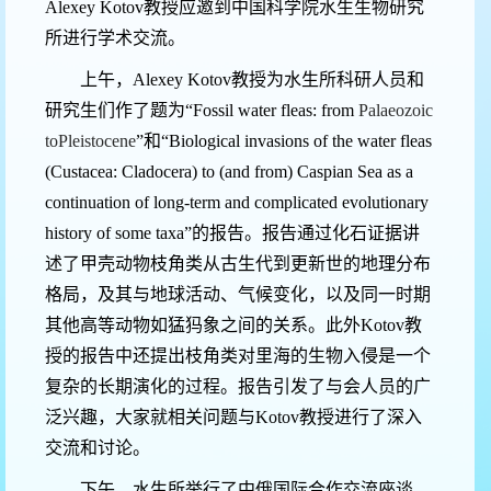
Alexey Kotov
教授
应邀到中国科学院水生生物研究
所进行学术交流。
上午，
Alexey Kotov
教授为水生所科研人员和
研究生们作了题为
“Fossil water fleas: from
Palaeozoic
to
Pleistocene
”
和
“Biological invasions of the water fleas
(Custacea: Cladocera) to (and from) Caspian Sea as a
continuation of long-term and complicated evolutionary
history of some taxa”
的报告。报告通过化石证据讲
述了甲壳动物枝角类从古生代到更新世的地理分布
格局，及其与地球活动、气候变化，以及同一时期
其他高等动物如猛犸象之间的关系。此外
Kotov
教
授的报告中还提出枝角类对里海的生物入侵是一个
复杂的长期演化的过程。报告引发了与会人员的广
泛兴趣，大家就相关问题与
Kotov
教授进行了深入
交流和讨论。
下午，水生所举行了中俄国际合作交流座谈