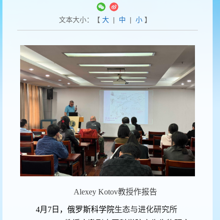
文本大小：【
大
|
中
|
小
】
Alexey Kotov
教授作报告
4
月
7
日，俄罗斯科学院
生态与进化研究所