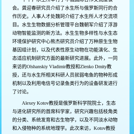
会。龚迎春研究员介绍了水生所与俄罗斯同行的合
作历史。人事人才处魏珂介绍了水生所人才交流项
目。水生生物数据分析管理平台魏朝军介绍了浮游
动物智能监测的新方法。水生生物多样性与水生态
环境保护研究中心熊杰研究员介绍了万种原生生物
基因组计划，以及代表性原生动物在功能演化、生
态适应机制研究方面的最新研究进展。此外，一同
来访的
Olshanskiy Vladimir
教授和
Zlenko Dmity
教
授，还与水生所相关科研人员就
弱电鱼的物种形成
机制以及利用电信号记录鱼类行为的设备研发进行
了讨论。
Alexey Kotov
教授是俄罗斯科学院院士，生态
与进化研究所的首席科学家，研究兴趣包括枝角类
的分类、系统发育和古生物学，以及不同淡水动物
和入侵物种的系统地理学。此次来访，
Kotov
教授