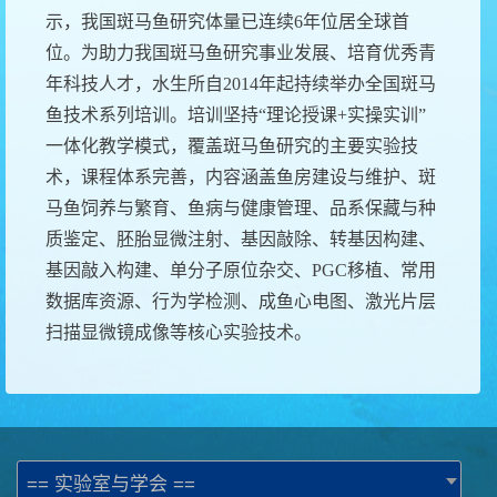
示，我国斑马鱼研究体量已连续
6年位居全球首
位。
为助力我国斑马鱼研究事业发展、培育优秀青
年科技人才，
水生所
自
2014年起
持续举办全国斑马
鱼技术系列培训。培训坚持
“理论授课+实操实训”
一体化教学模式，覆盖斑马鱼研究的主要实验技
术，课程体系完善，内容涵盖鱼房建设与维护、斑
马鱼饲养与繁育、鱼病与健康管理、品系保藏与种
质鉴定、胚胎显微注射、基因敲除、转基因构建、
基因敲入构建、单分子原位杂交、PGC移植、常用
数据库资源、行为学检测、成鱼心电图、激光片层
扫描显微镜成像等核心实验技术。
== 实验室与学会 ==