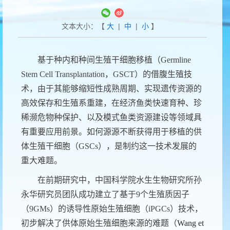
文本大小：【
大
|
中
|
小
】
基于种内和种间生殖干细胞移植（
Germline
Stem Cell Transplantation
，
GSCT
）的借腹生殖技
术，由于其能够缩短性成熟周期、实现遗传资源的
高效保存和生殖系重建，在经济鱼类快速育种、珍
稀濒危物种保护、以及模式鱼类资源建设等领域具
有重要应用前景。如何源源不断获得用于移植的供
体生殖干细胞（
GSCs
），是制约这一技术发展的
重大难题。
在前期研究中，中国科学院水生生物研究所孙
永华研究员团队成功建立了基于
9
个生殖质因子
（
9GMs
）的诱导性原始生殖细胞（
iPGCs
）技术，
初步解决了供体原始生殖细胞来源的难题（
Wang et