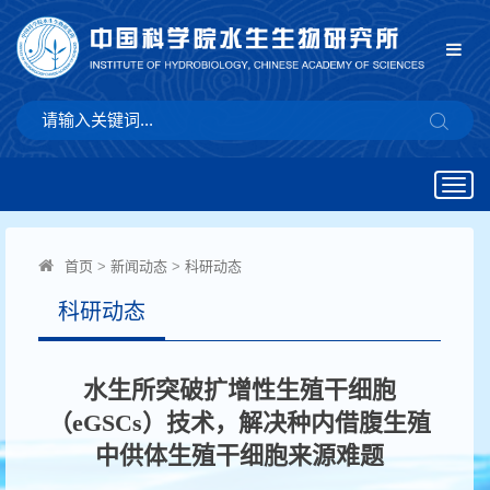
Togg
navig
首页
>
新闻动态
>
科研动态
科研动态
水生所突破扩增性生殖干细胞
（eGSCs）技术，解决种内借腹生殖
中供体生殖干细胞来源难题