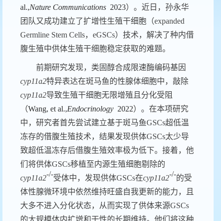
al.,
Nature Communications
2023
）。近日，孙永华
团队又成功建立了扩增性生殖干细胞（
expanded
Germline Stem Cells
，
eGSCs
）技术，解决了
种内借
腹生殖中供体
生殖干细胞稳定获取
的
难题。
前期
研究发现，类固醇合成
限速酶编码
基因
cyp11a2
特异表达在斑马鱼的性腺体细胞中，敲除
cyp11a2
导致
生殖干细胞
无限增殖且分化受阻
（
Wang, et al.,
Endocrinology
2022
）
。
在本项研究
中，研究者首先尝试建立基于斑马鱼
GSCs
超低温
冻存的借腹生殖技术，结果发现供体
GSCs
太少导
致超低温冻存后借腹生殖效率极为低下。接着，他
们将供体
G
SC
s
移植
至内源生殖细胞剔除的
-/-
-/-
cyp
11
a
2
受体中，发现供体
GSCs
在
cyp
11
a
2
的受
体性腺微环境中依然维持旺盛自我更新的能力，且
大多不进入分化状态，从而实现了供体来源
GSCs
的
大规模体内扩增
和干性的长期维持。他们将这种