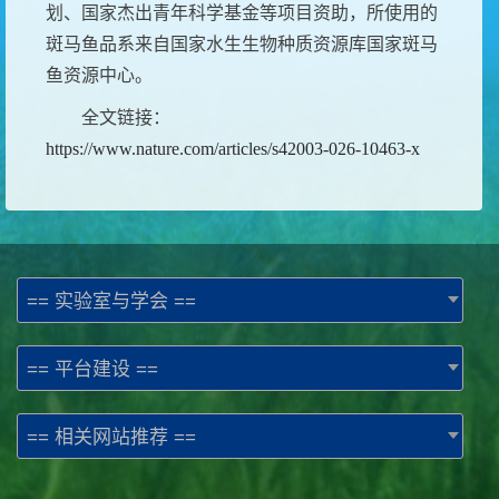
划
、国家
杰出青年科学基金等项目
资助
，所使用的
斑马鱼品系来自国家水生生物种质资源库国家斑马
鱼资源中心。
全文链接：
https://www.nature.com/articles/s42003-026-10463-x
== 实验室与学会 ==
== 平台建设 ==
== 相关网站推荐 ==