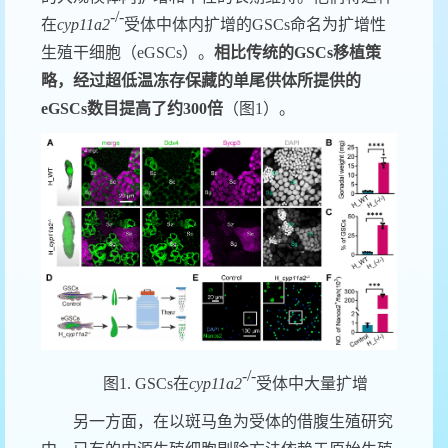
-/-
在
cyp
11
a
2
受体中体内扩增的
GSCs
命名为扩增性
生殖干细胞（
eGSCs
）。
相比
传统
的
GSCs
移植策
略，经过超低温冻存保藏的单尾供体所提供的
eGSCs
数目
提高了约
300
倍
（图
1
）
。
-/-
图
1
.
GSCs
在
cyp
11
a
2
受体中大量扩增
另一方面，在以斑马鱼为受体的借腹生殖研究