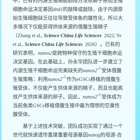
中，已有的内源生殖细胞剔除方法依赖于原始生殖
细胞命运决定基因
dnd1
的敲降或敲除，由于内源原
始生殖细胞缺乏往往导致受体鱼的雄性化，所以大
多情况下仅能获得供体来源的借腹生殖精子
（
Zhang et al.,
Science China Life Sciences
2022; Ye
et al.,
Science China Life Sciences
2026
）。已有的
研究表明，
nanos2
是跨物种保守的生殖干细胞命运
决定基因。在此基础上，孙永华团队进一步建立了
-/-
内源生殖干细胞命运完美缺失的
nanos2
受体
借腹
-/-
生殖策略：利用
nanos2
作为
eGSCs
移植的借腹生
殖受体，不仅能产生供体来源的精子，而且也能高
-/-
效产生供体来源的卵子。因此，
nanos2
受体成为
当前鱼类
GSCs
移植借腹生殖中最为理想的空巢性
腺受体
。
基于上述技术突破
，
团队成功实现了通过一个
世代就快速遗传重建重要母源基因
nanog
的
母源
-
合