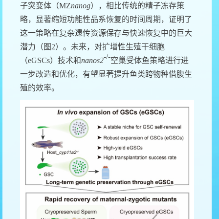
子突变体
（
MZ
nanog
），相比传统的精子冻存策
略，显著缩短功能性品系恢复的时间周期，证明了
这一策略
在复杂遗传资源保存与快速恢复中的
巨大
潜力
（图
2
）
。
未来，对扩增性生殖干细胞
-/-
（
eGSCs
）技术和
nanos2
空巢受体鱼策略进行进
一步改造和优化，有望显著提升鱼类跨物种借腹生
殖的效率。