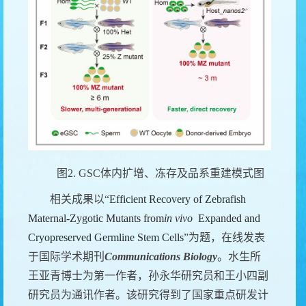
图
2
. GSC
体内扩增、冻存及品系重建模式图
相关成果以
“
Efficient Recovery of Zebrafish
Maternal-Zygotic Mutants from
in vivo
Expanded and
Cryopreserved Germline Stem Cells
”
为题，在线发表
于
国际学术期刊
Communications Biology
。
水生所
王亚青
博士
为第一作者，孙永华研究员和王小四副
研究员为通讯作者。
该研究得到了国家重点研发计