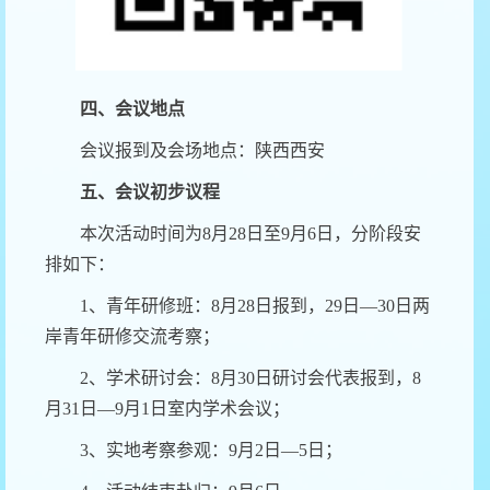
四、会议地点
会议报到及会场地点
：陕西西安
五、会议初步议程
本次活动时间为
8
月
28
日至
9
月
6
日，分阶段安
排如下：
1
、
青年研修班：
8
月
28
日报到，
29
日—
30
日两
岸青年研修交流考察；
2
、
学术研讨会：
8
月
30
日研讨会代表报到，
8
月
31
日—
9
月
1
日室内学术会议；
3
、
实地考察参观：
9
月
2
日—
5
日；