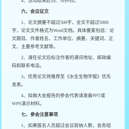
4
、
活动结束赴归：
9
月
6
日。
六、会议征文
1、
论文摘要不超过
500
字，全文不超过
5000
字，论文文件格式为
Word
文档。具体要素包括：论
文题目、作者姓名、工作单位、摘要、关键词、正
文、主要参考文献等。
2、
请在论文后标注作者的通讯地址、邮政编
码和联系电话。
3、
优秀论文将推荐至《水生生物学报》优先
发表。
4、
拟做大会报告的参会代表请准备
PPT
或
WPS
演示材料。
七、参会注意事项
1
、如果报名人员超过会议容纳人数，会务组