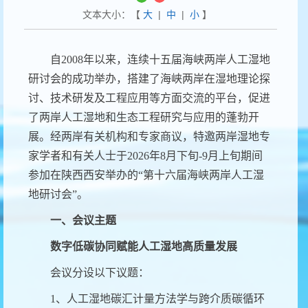
文本大小：【
大
|
中
|
小
】
自
2008
年以来，连续十五届海峡两岸人工湿地
研讨会的成功举办，搭建了海峡两岸在湿地理论探
讨、技术研发及工程应用等方面交流的平台，促进
了两岸人工湿地和生态工程研究与应用的蓬勃开
展。经两岸有关机构和专家商议，特邀两岸湿地专
家学者和有关人士于
2026
年
8
月下旬
-9
月上旬期间
参加在
陕西西安举办的
“第十六届海峡两岸人工湿
地研讨会”。
一、会议主题
数字低碳协同赋能人工湿地高质量发展
会议分设以下议题：
1
、人工湿地碳汇计量方法学与跨介质碳循环