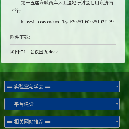
第十五届海峡两岸人工湿地研讨会在山东济南
举行
https://ihb.cas.cn/xwdt/kydt/202510/t20251027_7997798.h
附件下载：
附件1：会议回执.docx
== 实验室与学会 ==
== 平台建设 ==
== 相关网站推荐 ==