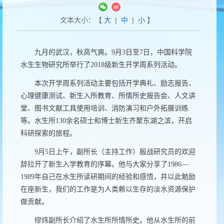
文本大小：【
大
|
中
|
小
】
九月的武汉，秋高气爽。
9
月
3
日至
7
日，中国科学院
水生生物研究所举行了
2018
级新生开学周系列活动。
本次开学周系列活动主要包括开学典礼、励志报告、
心理健康测试、新生入所教育、所情所史报告会、人文讲
堂、图书文献工具使用培训、消防演习和户外拓展训练
等。水生所
130
余名硕士和博士新生齐聚东湖之滨，开启
科研探索的旅程。
9
月
5
日上午，副所长（主持工作）殷战研究员的欢迎
辞拉开了新生入学教育的序幕。他与大家分享了
1986
—
1989
年自己在水生所读研期间的经验和感悟，并以此勉励
在座新生，我们的工作是为人类赖以生存的淡水资源保护
做贡献。
缪炜副所长介绍了水生所所情所史。他从水生所的前