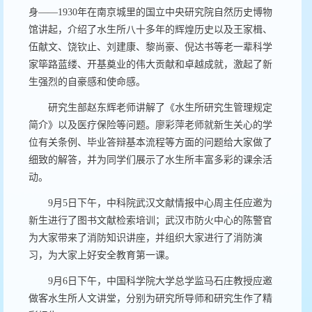
身——
1930
年在南京城里的国立中央研究院自然历史博物
馆讲起，介绍了水生所八十多年的辉煌历史以及王家楫、
伍献文、饶钦止、刘建康、黎尚豪、倪达书等老一辈科学
家筚路蓝缕、开基奠业的伟大贡献和卓越成就，激起了新
生强烈的自豪感和使命感。
研究生部赵东辉老师讲解了《水生所研究生管理规定
简介》以及医疗保险等问题。廖彩萍老师就新生关心的学
位有关条例、毕业答辩基本流程等方面的问题给大家做了
细致的解答，并为同学们展示了水生所丰富多彩的课余活
动。
9
月
5
日下午，中科院武汉文献情报中心周主任应邀为
新生进行了图书文献检索培训；武汉市防火中心的陈警官
为大家带来了消防知识讲座，并组织大家进行了消防演
习，为大家上好安全教育第一课。
9
月
6
日下午，中国科学院大学总学监马石庄教授应邀
做客水生所人文讲堂，分别为研究所导师和研究生作了精