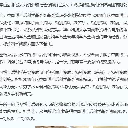
座由湖北省人力资源和社会保障厅主办、中铁第四勘察设计院集团有限公
上，中国博士后科学基金会基金管理处处长陈颖围绕《
2019
年度中国博士
策变化，重点讲解了面上资助、特别资助（站中）、特别资助（站前）以
和评审过程，以及经费管理规定等。华中科技大学苗雨教授结合自身的博
国博士后科学基金和国家自然科学基金青年科学基金项目的申请经验，分
、提炼科学问题方面多下苦功。
座结束后，水生所博士后们纷纷表示收获良多，不仅全面了解了中国博士
验，增强了基金申报的自信心，是一次具有非常重要意义的交流活动。
国博士后科学基金资助项目包括面上资助、特别资助（站前）、特别资助
计划等。根据
2019
年度
中国博士后科学基金资助指南，自然科学领域资助
助
18
万元，优秀学术专著出版资助平均
6
万元。其中，特别资助（站前）
领域从事创新研究。
生所一向重视博士后研究人员的招收和培养，通过多次组织举办或者参加
能力的提升。据统计，水生所近
5
年共获得中国博士后科学基金资助
20
项
一等
5
项、二等
12
项。