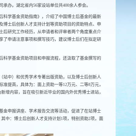
司承办。湖北省内
56
家设站单位共
400
余人参会。
后科学基金资助指南》，介绍了中国博士后基金的最新
及博士后创新人才支持计划等资助项目的资助特点、申
士后研究工作经历，从申请者和评审者两个角度重点介
享了申请注意事项和撰写技巧，建议博士后们在拟定研
后科学基金资助项目和申报流程，还汲取了基金撰写的
（站中）和优秀学术专著出版资助，以及博士后创新人
标准提高，具体为：面上资助一等
12
万元、二等
8
万元，
为新增内容，旨在吸引新近毕业的国内外优秀博士进站，
基金申报讲座、学术报告交流等活动，促进了在站博士
，其中：博士后创新人才支持计划
1
项，特别资助
2
项，面