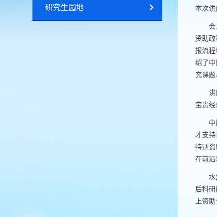
研究生园地
本次讲
会
资助政
报流程
绍了中
究课题
讲
宝贵经
中
才支持
特别资
在前沿
水
后科研
上资助