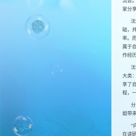
流会
家分
沈
础，
率。
属于
作经
沈
大类
享了
程，
分
姐带
“
在读