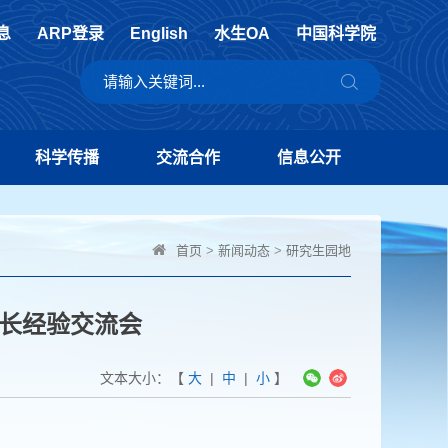
息
ARP登录
English
水生OA
中国科学院
科学传播
交流合作
信息公开
首页
>
新闻动态
>
研究生园地
长经验交流会
文本大小：【
大
|
中
|
小
】