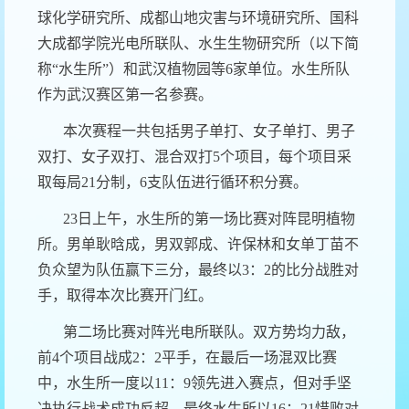
球化学研究所、成都山地灾害与环境研究所、国科
大成都学院光电所联队、水生生物研究所（以下简
称“水生所”）和武汉植物园等
6
家单位。水生所队
作为武汉赛区第一名参赛。
本次赛程一共包括男子单打、女子单打、男子
双打、女子双打、混合双打
5
个项目，每个项目采
取每局
21
分制，
6
支队伍进行循环积分赛。
23
日上午，水生所的第一场比赛对阵昆明植物
所。男单耿晗成，男双郭成、许保林和女单丁苗不
负众望为队伍赢下三分，最终以
3
：
2
的比分战胜对
手，取得本次比赛开门红。
第二场比赛对阵光电所联队。双方势均力敌，
前
4
个项目战成
2
：
2
平手，在最后一场混双比赛
中，水生所一度以
11
：
9
领先进入赛点，但对手坚
决执行战术成功反超，最终水生所以
16
：
21
惜败对