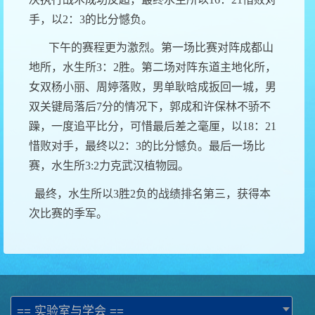
手，以
2
：
3
的比分憾负。
下午的赛程更为激烈。第一场比赛对阵成都山
地所，水生所
3
：
2
胜。第二场对阵东道主地化所，
女双杨小丽、周婷落败，男单耿晗成扳回一城，男
双关键局落后
7
分的情况下，郭成和许保林不骄不
躁，一度追平比分，可惜最后差之毫厘，以
18
：
21
惜败对手，最终以
2
：
3
的比分憾负。最后一场比
赛，水生所
3:2
力克武汉植物园。
最终，水生所以
3
胜
2
负的战绩排名第三，获得本
次比赛的季军。
== 实验室与学会 ==