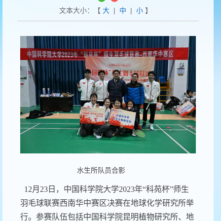
文本大小：【
大
|
中
|
小
】
水生所队员合影
12
月
23
日，中国科学院大学
2023
年
“
科苑杯
”
师生
羽毛球联赛西南华中赛区决赛在地球化学研究所举
行。参赛队伍包括中国科学院昆明植物研究所、地