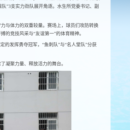
舰队”3支实力劲
队
展开角逐
。
水生所党委书记、副
智力与体力的双重较量。赛场上，球员们攻防转换
搏的竞技风采与“友谊第一”的体育精神。
定的发挥勇夺冠军，“鱼刺队”与“名人堂队”分获
建了凝聚力量、释放活力的舞台。