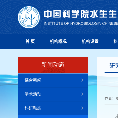
首 页
机构概况
机构设置
科
新闻动态
研
综合新闻
学术活动
作者：
科研动态