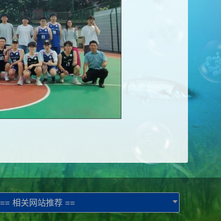
== 相关网站推荐 ==