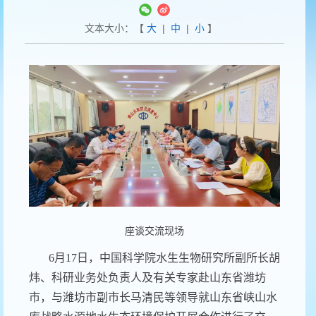
文本大小：【
大
|
中
|
小
】
座谈交流现场
6
月
17
日，中国科学院水生生物研究所副所长胡
炜、科研业务处负责人及有关专家赴山东省潍坊
市，与潍坊市副市长马清民等领导就山东省峡山水