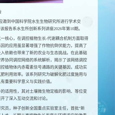
告
应邀到中国科学院水生生物研究所进行学术交
。该报告系水生所创新系列讲座
202
6
年第
10
期。
这一核心，在调控植物生长
-
代谢耦合机制方面取得
基因的应用虽显著
增强
了作物抗倒伏能力
，提高了
投入依赖也带来了新的农业与生态挑战。
在此基础
营养协同调控网络的系统解析，揭示了该网络调控
调控植物体内赤霉素信号通路的关键基因，
成功
实
氮肥利用效率
。
该系列研究为破解化肥过度施用与
具有重要
科学
意义
与实践价值。
件的适用性
，其对土壤微生物定植的影响
、
等位变
展开了
深入
互动
交流和讨论。
研究员
，种子创新全国重点实验室主任，首批
“
新