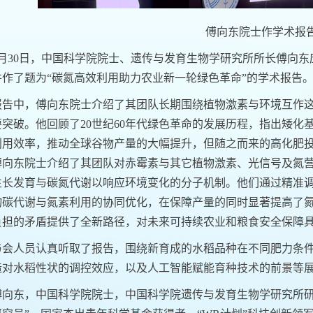
傅向东院士作学术报
月
30
日，中国科学院
院士、
遗传与发育生物学研究所
所长
傅向东
并作了题为
“碳氮高效利用助力农业新一轮绿色革命”
的学术报告
报告中
，
傅向东院士
介绍了其团队长期围绕植物激素与环境互作
要突破
。他
回顾了
20
世纪
60
年代绿色革命的
发展历程
，指出矮化
利用效率
，
推动全球谷物产量
的
大幅
提升
，但随之而来的高化肥
傅向东院士介绍了其团队对赤霉素与其它植物激素、光信号及氮
生长发育与碳氮代谢以响应环境变化的分子机制
。他们
通过
精准
物碳代谢与氮素利用的协同优化，在保障产量的同时显著提
高了
负担的矛盾提供了全新路径
，
对未来可持续农业和粮食安全
保障
与会人员认真听取了报告
，围绕
新育成的水稻品种
在不同肥力条
造对水稻性状的调控效应，以及人工智能赋能育种技术的前景
等
傅向东，中国科学院院士，
中国科学院遗传与发育生物学研究所