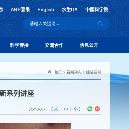
息
ARP登录
English
水生OA
中国科学院
科学传播
交流合作
信息公开
首页
>
新闻动态
>
综合新闻
新系列讲座
文本大小：【
大
|
中
|
小
】