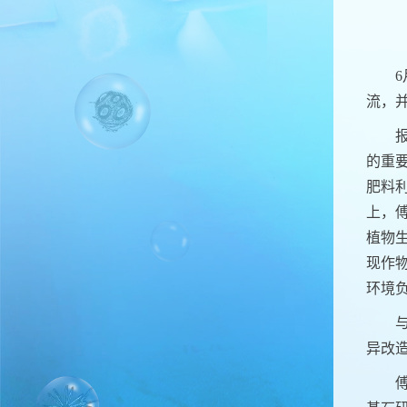
6
流，
的重
肥料
上，
植物
现作
环境
异改