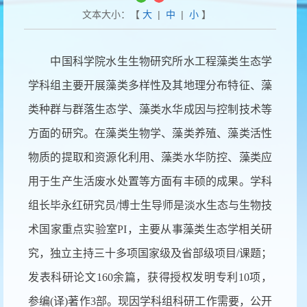
文本大小：【
大
|
中
|
小
】
中国科学院水生生物研究所水工程藻类生态学
学科组主要开展藻类多样性及其地理分布特征、藻
类种群与群落生态学、藻类水华成因与控制技术等
方面的研究。在藻类生物学、藻类养殖、藻类活性
物质的提取和资源化利用、藻类水华防控、藻类应
用于生产生活废水处置等方面有丰硕的成果。学科
组长毕永红研究员/博士生导师是淡水生态与生物技
术国家重点实验室PI，主要从事藻类生态学相关研
究，独立主持三十多项国家级及省部级项目/课题；
发表科研论文160余篇，获得授权发明专利10项，
参编(译)著作3部。
现因学科组科研工作需要，公开