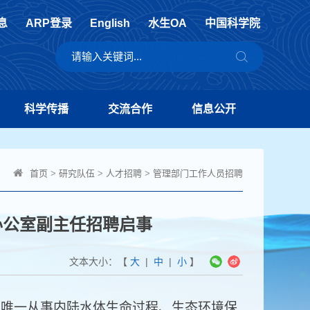
息
ARP登录
English
水生OA
中国科学院
科学传播
交流合作
信息公开
首页
>
研究队伍
>
人才招聘
>
管理部门工作人员招聘
公室副主任招聘启事
文本大小：【
大
|
中
|
小
】
唯一从事内陆水体生命过程、生态环境保