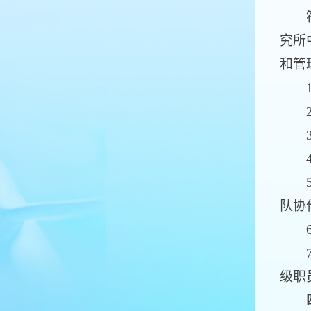
符合
究所
和管
1.
2.
3.
4.
5.
队协
6.
7.
级职