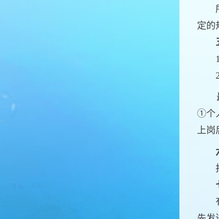
所聘
定的
1.
2.
①个
上岗
报名
有意
先发