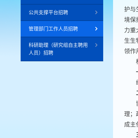
护与
公共支撑平台招聘
境保
管理部门工作人员招聘
力重
生生
科研助理（研究组自主聘用
领作
人员）招聘
根据
综合
协助
理；
成主