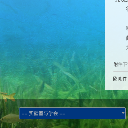
待通
联系
邮箱：
地址
附件下
附件
== 实验室与学会 ==