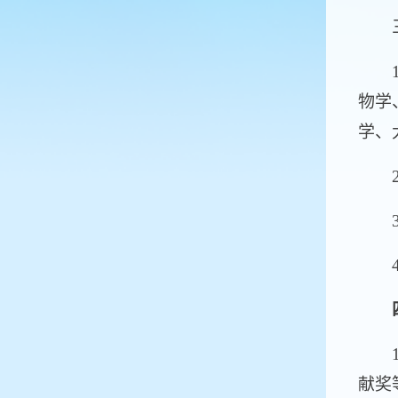
1.
物学
学、
2.
3.
4.
1.
献奖