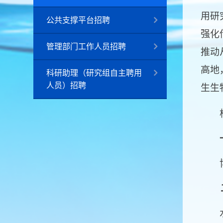
用研
公共支撑平台招聘
强化
管理部门工作人员招聘
推动
高地
科研助理（研究组自主聘用
人员）招聘
生生
根据
博士
二
水产