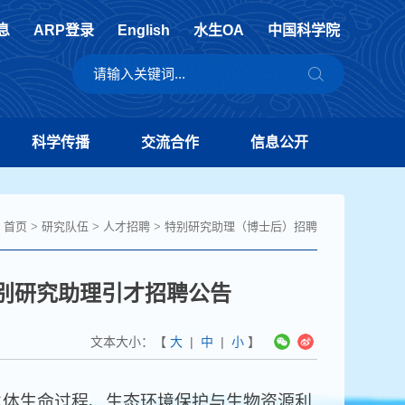
息
ARP登录
English
水生OA
中国科学院
科学传播
交流合作
信息公开
首页
>
研究队伍
>
人才招聘
>
特别研究助理（博士后）招聘
特别研究助理引才招聘公告
文本大小：【
大
|
中
|
小
】
体生命过程、生态环境保护与生物资源利