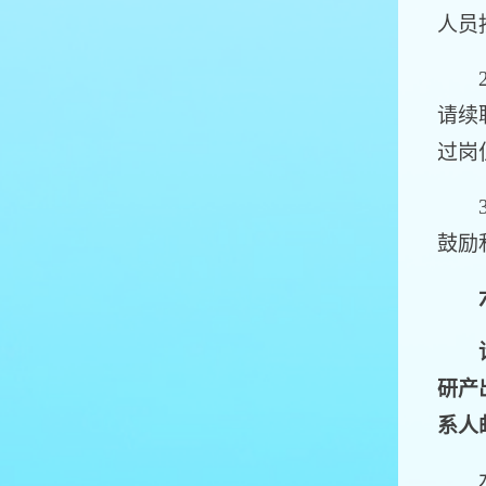
人员
2.
请续
过岗
3.
鼓励
研产
系人
水生