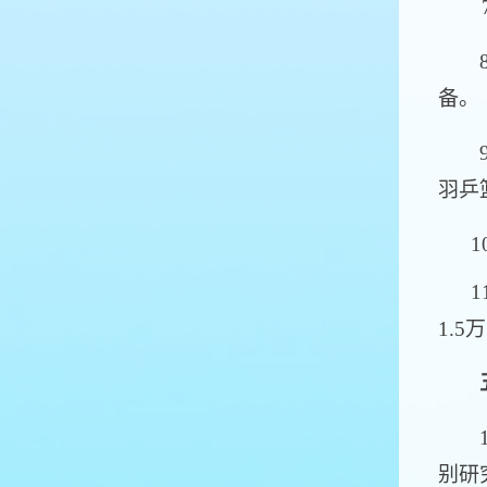
7.
8.
备。
9.
羽乒
10
11
1.
1.
别研