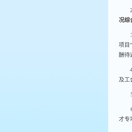
2
况综合
3.
项目
酬待
4.
及工
5.
6.
才专