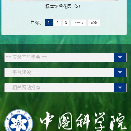
标本馆后花园（2）
共3页
1
2
3
下一页
尾页