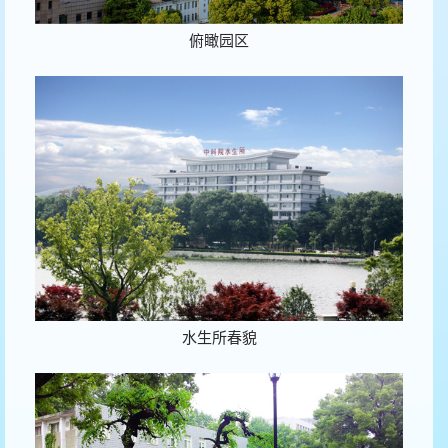
俯瞰园区
水生所春貌