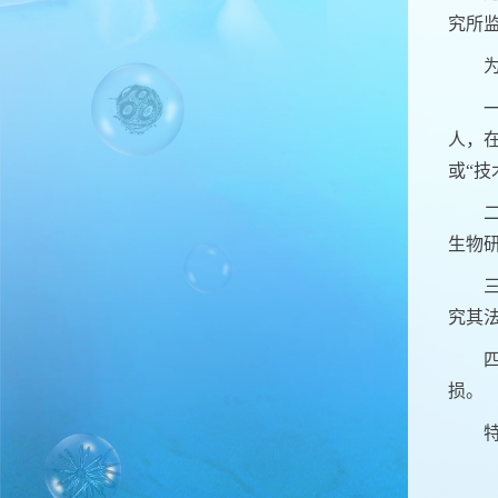
究所
人，
或“技
生物
究其
损。