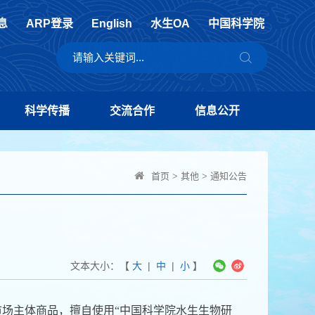
息
ARP登录
English
水生OA
中国科学院
科学传播
交流合作
信息公开
首页
>
其他
>
通知公告
文本大小：【
大
|
中
|
小
】
场主体商品，擅自使用“中国科学院水生生物研