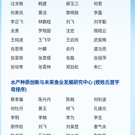
过龙根
韩建
郝玉江
何君
何勇凤
黄洁
黎明政
李露
李正飞
林鹏程
刘飞
刘学勤
龙勇
罗晓甜
沈宏
隋晓云
王纯波
王飞华
王启烁
武俊梅
肖恩荣
叶麟
俞丹
虞功亮
张富铁
张君倩
张磊
张丽萍
张培育
张霄林
郑劲松
朱仁
水产种质创新与未来渔业发展研究中心 (按姓氏首字
母排序)
蔡孝廉
陈丹丹
陈戟
何利波
何牡丹
黄玉
柯飞
孔维光
李明
李楠
李为
李志
廖传松
刘飞
刘昊昆
娄气永