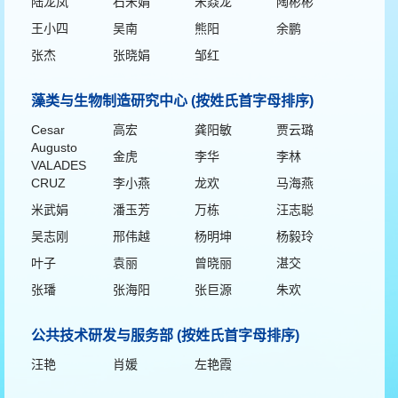
陆龙凤
石米娟
宋焱龙
陶彬彬
王小四
吴南
熊阳
余鹏
张杰
张晓娟
邹红
藻类与生物制造研究中心 (按姓氏首字母排序)
Cesar
高宏
龚阳敏
贾云璐
Augusto
金虎
李华
李林
VALADES
CRUZ
李小燕
龙欢
马海燕
米武娟
潘玉芳
万栋
汪志聪
吴志刚
邢伟越
杨明坤
杨毅玲
叶子
袁丽
曾晓丽
湛交
张璠
张海阳
张巨源
朱欢
公共技术研发与服务部 (按姓氏首字母排序)
汪艳
肖媛
左艳霞