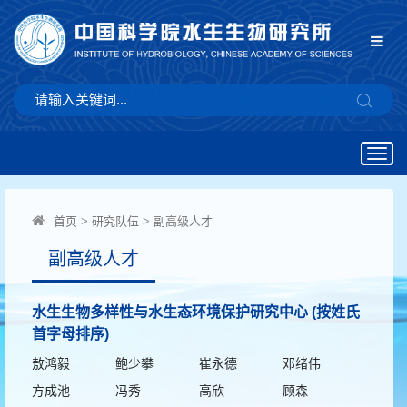
Togg
navig
首页
>
研究队伍
>
副高级人才
副高级人才
水生生物多样性与水生态环境保护研究中心 (按姓氏
首字母排序)
敖鸿毅
鲍少攀
崔永德
邓绪伟
方成池
冯秀
高欣
顾森