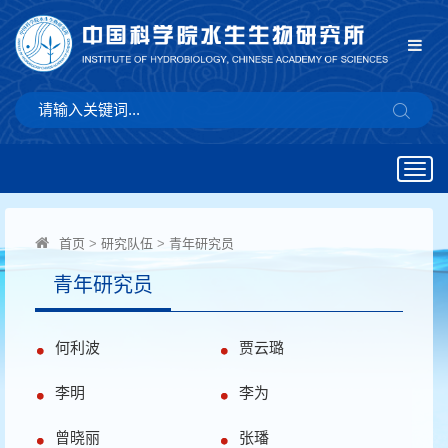
Togg
navig
首页
>
研究队伍
>
青年研究员
青年研究员
何利波
贾云璐
李明
李为
曾晓丽
张璠