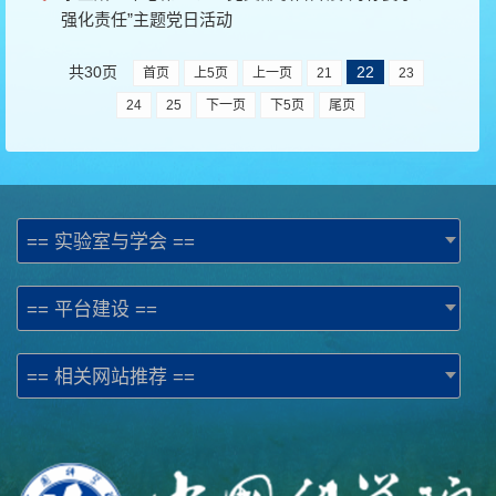
强化责任”主题党日活动
共30页
22
首页
上5页
上一页
21
23
24
25
下一页
下5页
尾页
== 实验室与学会 ==
== 平台建设 ==
== 相关网站推荐 ==