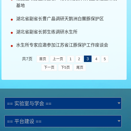
基地
湖北省副省长曹广晶调研天鹅洲白鱀豚保护区
湖北省副省长郭生练调研水生所
水生所专家应邀参加江苏省江豚保护工作座谈会
共7页
3
首页
上一页
1
2
4
5
下一页
下5页
尾页
== 实验室与学会 ==
== 平台建设 ==